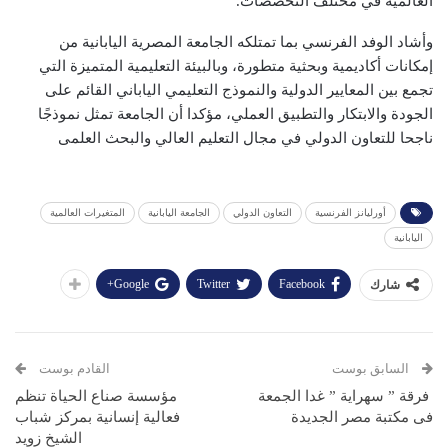
العالمية في مختلف التخصصات.
وأشاد الوفد الفرنسي بما تمتلكه الجامعة المصرية اليابانية من
إمكانات أكاديمية وبحثية متطورة، وبالبيئة التعليمية المتميزة التي
تجمع بين المعايير الدولية والنموذج التعليمي الياباني القائم على
الجودة والابتكار والتطبيق العملي، مؤكدا أن الجامعة تمثل نموذجًا
ناجحا للتعاون الدولي في مجال التعليم العالي والبحث العلمى
أورليانز الفرنسية
التعاون الدولي
الجامعة اليابانية
المتغيرات العالمية
اليابانية
Google+
Twitter
Facebook
شارك
السابق بوست
القادم بوست
فرقة ” سهراية ” غدا الجمعة
مؤسسة صناع الحياة تنظم
فى مكتبة مصر الجديدة
فعالية إنسانية بمركز شباب
الشيخ زويد