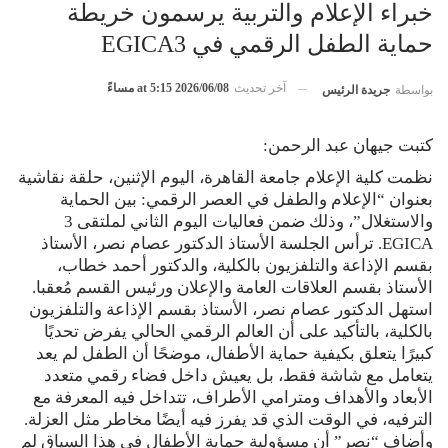
خبراء الإعلام والتربية يرسمون خريطة
حماية الطفل الرقمي في EGICA3
آخر تحديث
2026/06/08 at 5:15 مساءً
بواسطة
جريدة الرئيس
كتبت جيهان عبد الرحمن:
نظمت كلية الإعلام جامعة القاهرة، اليوم الإثنين، حلقة نقاشية
بعنوان “الإعلام والطفل في العصر الرقمي: بين الحماية
والاستغلال”، وذلك ضمن فعاليات اليوم الثاني لملتقى 3
EGICA. ترأس الجلسة الأستاذ الدكتور عصام نصر، الأستاذ
بقسم الإذاعة والتلفزيون بالكلية، والدكتور أحمد خطاب،
الأستاذ بقسم العلاقات العامة والإعلان ورئيس القسم مُعقبا.
استهل الدكتور عصام نصر، الأستاذ بقسم الإذاعة والتلفزيون
بالكلية، بالتأكيد على أن العالم الرقمي الحالي يفرض تحديًا
كبيرًا يتعلق بكيفية حماية الأطفال، موضحًا أن الطفل لم يعد
يتعامل مع شاشة فقط، بل يعيش داخل فضاء رقمي متعدد
الأبعاد والأهداف ومترامي الأطراف، تتداخل فيه المعرفة مع
الترفيه، في الوقت الذي قد يفرز فيه أيضًا مخاطر مثل العزلة.
وأضاف “نصر” أن مسؤولية حماية الأطفال في هذا السياق لم