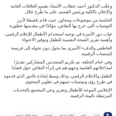
وعقّب الدكتور أحمد خطاب، الأستاذ بقسم العلاقات العامة
والإعلان بالكلية ورئيس القسم، على ما طُرح خلال
الجلسة من موضوعات ومحاور، حيث قدّم تلخيصًا لأبرز
التوصيات التي خرج بها النقاش، مؤكدًا في مقدمتها خطورة
غياب دور الأسرة في توجيه استخدام الأطفال للإعلام الرقمي،
وأهمية تعزيز الصحة النفسية للطفل وتوفير الاحتواء
العاطفي والدفء الأسري بما يحول دون تحوله إلى فريسة
للمنصات الرقمية.
وفي ختام الحلقة، تم تكريم المتحدثين المشاركين تقديرًا
لمداخلاتهم العلمية وجهودهم في إثراء النقاش حول قضايا
الطفل والإعلام الرقمي، وذلك وسط إشادة بالدور الذي قدموه
في طرح رؤى وتوصيات تسهم في تطوير المحتوى
الإعلامي الموجه للأطفال وتعزيز وعي المجتمع بالتحديات
المرتبطة بالبيئة الرقمية.
الابتزاز
التنمر
الطفل الرقمي
المحتوي
حماية الطفل الرقمي