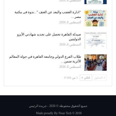
أغسطس 8, 2026
“ادارة الغضب والبعد عن العنف ” ..ندوة فى مكتبة
مصر…
أغسطس 8, 2026
صيدلة القاهرة تحصل على تجديد شهادتي الأيزو
الدوليتين
أغسطس 8, 2026
طلاب الفرع الدولي وجامعة القاهرة في جولة المعالم
الأثرية ضمن…
أغسطس 8, 2026
السابق
التالي
1 من 3٬165
جميع الحقوق محفوظة © 2026 - جريدة الرئيس
Made proudly By
Nour Tech
© 2018