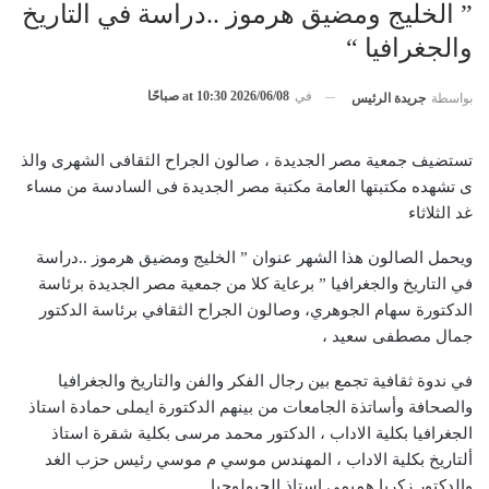
” الخليج ومضيق هرموز ..دراسة في التاريخ
والجغرافيا “
في
2026/06/08 at 10:30 صباحًا
بواسطة
جريدة الرئيس
تستضيف جمعية مصر الجديدة ، صالون الجراح الثقافى الشهرى والذ
ى تشهده مكتبتها العامة مكتبة مصر الجديدة فى السادسة من مساء
غد الثلاثاء
ويحمل الصالون هذا الشهر عنوان ” الخليج ومضيق هرموز ..دراسة
في التاريخ والجغرافيا ” برعاية كلا من جمعية مصر الجديدة برئاسة
الدكتورة سهام الجوهري، وصالون الجراح الثقافي برئاسة الدكتور
جمال مصطفى سعيد ،
في ندوة ثقافية تجمع بين رجال الفكر والفن والتاريخ والجغرافيا
والصحافة وأساتذة الجامعات من بينهم الدكتورة ايملى حمادة استاذ
الجغرافيا بكلية الاداب ، الدكتور محمد مرسى بكلية شقرة استاذ
ألتاريخ بكلية الاداب ، المهندس موسي م موسي رئيس حزب الغد
والدكتور زكريا هميمى استاذ الجيولوجيا.