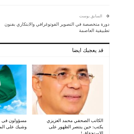
السابق بوست
دورة متخصصة في التصوير الفوتوغرافي والابتكاري بفنون
تطبيقية العاصمة
قد يعجبك ايضا
الكاتب الصحفي محمد العزيزي
مسؤولون فى ال
يكتب: حين ينتصر الظهور على
وشيك على الم
الاستحقاق !