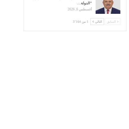
“الدولة…
أغسطس 6, 2026
السابق
التالي
1 من 3٬164