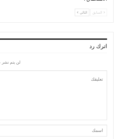
السابق
التالي
اترك رد
لن يتم نشر ع