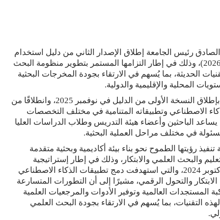
الصادق رئيس الجامعة إطلاق الإصدار الثاني من دليل استخدام
الذكاء الاصطناعي في ممارسات البحث العلمي (يونيو 2026)، وذلك في إطار التزامها المستمر بتطوير منظومة البحث
يات الحديثة، بما يُسهم في الارتقاء بجودة المخرجات البحثية
تويات المحلية والإقليمية والدولية.
ويأتي هذا الإصدار استكمالًا للجهود التي بدأتها الجامعة بإطلاق النسخة الأولى من الدليل في نوفمبر 2025، وانطلاقًا من
اء الاصطناعي وتطبيقاته المتنامية في مختلف التخصصات
ثًا يساعد الباحثين وأعضاء هيئة التدريس وطلاب الدراسات العليا
ئولة في مختلف مراحل العملية البحثية.
فيذ رؤيتها الطموح نحو بناء بيئة أكاديمية وبحثية متقدمة
عليم والبحث العلمي والابتكار، وذلك في إطار إستراتيجية
جامعة القاهرة للذكاء الاصطناعي التي تم اطلاقها في أكتوبر 2024، والتي استهدفت دمج تطبيقات الذكاء الاصطناعي
الابتكار والتحول الرقمي، مشيرًا إلى أن التطورات المتسارعة
 المستجدات العالمية وتوفير الأدوات والمرجعيات العلمية
ذه التقنيات، بما يُسهم في الارتقاء بجودة البحث العلمي
لي.