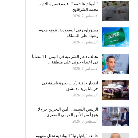
” أمواج عاشقة “.. قصة قصيرة للأديب
محمد الشرقاوي
أغسطس 7, 2026
مسؤولون فى السعودية: نتوقع هجوم
وشيك على المملكة
أغسطس 7, 2026
تحالف دعم الشرعية في اليمن: 11 مصاباً
في اعتداء حوثى على منطقة…
أغسطس 7, 2026
انفجار حافلة ركاب بعبوة ناسفة فى
جرمانا بريف دمشق
أغسطس 6, 2026
الرئيس السيسى: أمن البحرين جزء لا
يتجزأ من الأمن القومى المصرى
أغسطس 6, 2026
جامعة “ياغيلونيا” البولندية تحلل مفهوم