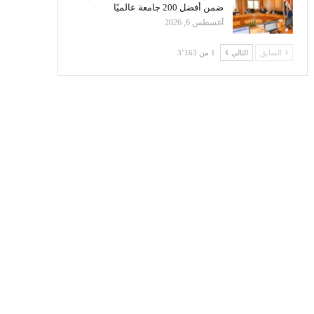
ضمن أفضل 200 جامعة عالميًا
أغسطس 6, 2026
السابق
التالي
1 من 3٬163