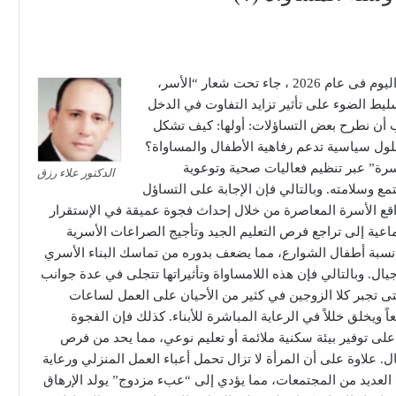
منذ أيام احتفل العالم باليوم الدولي للأسر، الإحتفال بهذا اليوم فى عام 2026 ، جاء تحت شعار “الأسر،
ليط الضوء على تأثير تزايد التفاوت في الدخل
 أن نطرح بعض التساؤلات: أولها: كيف تشكل
حلول سياسية تدعم رفاهية الأطفال والمساواة؟
اسية تعلن أن عام 2026 هو”عام الأسرة” عبر تنظيم فعاليات صحية وتوعوية
الدكتور علاء رزق
ع وسلامته. وبالتالي فإن الإجابة على التساؤل
واقع الأسرة المعاصرة من خلال إحداث فجوة عميقة في الإستقرار
ماعية إلى تراجع فرص التعليم الجيد وتأجيج الصراعات الأسرية
 نسبة أطفال الشوارع، مما يضعف بدوره من تماسك البناء الأسري
ال. وبالتالي فإن هذه اللامساواة وتأثيراتها تتجلى في عدة جوانب
لتى تجبر كلا الزوجين في كثير من الأحيان على العمل لساعات
ويخلق خللاً في الرعاية المباشرة للأبناء. كذلك فإن الفجوة
على توفير بيئة سكنية ملائمة أو تعليم نوعي، مما يحد من فرص
ال. علاوة على أن المرأة لا تزال تحمل أعباء العمل المنزلي ورعاية
العديد من المجتمعات، مما يؤدي إلى “عبء مزدوج” يولد الإرهاق