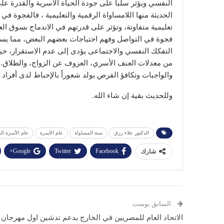
النفسي ويؤثر سلباً على جودة الحياة الأسرية والقدرة على
الحديثة منها اللامساواة الرقمية والتعليمية ، فالفجوة في 
تعليمية متفاوتة، وتؤثر على قدرتهم في الاندماج بسوق العم
فجوة في التواصل وفهم احتياجات بعضهم البعض، مما يسهل
التفكك النفسي والاجتماعى يؤدى إلى عدم الاستقرار، حيث 
من معدلات العنف الأسري، العزوف عن الزواج، والطلاق. و
والواجبات وتكافؤ الفرص يولد شعوراً بالإحباط لدى أفراد 
وللحديث بقية إن شاء الله.
الدكتور علاء رزق
سنة المساواة
عام الأسرة
عام الأسرة ال
Google+
Twitter
Facebook
شارك
السابق بوست
الاتحاد العام للمصريين في الخارج يدعم تدشين اول مهرجان