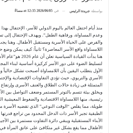
في
2026/06/05 at 12:35 مساءً
بواسطة
جريدة الرئيس
وعدم المساواة، ورفاهية الطفل”. ويهدف الإحتفال إلى تس
والفرص على الحياة الأسرية ومستقبل الأطفال. وهنا يجب
اللامساواة واقع الأسر المعاصرة؟ ثانياً: كيف يمكن وضع 
هنا بدأت القيادة السي
لتسليط الضوء على دور الأسر كركيزة أساسية لبناء المجتم
الأول يتطلب اليقين بأن اللامساواة أصبحت تشكل حالياً 
الأسري والتربوي، حيث تؤدي التفاوتات الإقتصادية والإجت
المتمثلة فى زيادة حالات الطلاق والعنف الأسرى وإرتفاع
ويخلق بيئة تتسم بالتوتر المستمر وضعف التواصل بين الأجي
رئيسية، منها اللامساواة الاقتصادية والضغوط المعيشية ا
طويلة، مما يقلص “الوقت النوعي” الذي تقضيه الأسرة معاً 
الطبقية تجبر الأسر ذات الدخل المحدود من تراجع قدرتها 
الأبناء المستقبلية ويبقي دائرة التفاوت مستمرة بين الأجي
الأطفال مما يقع بشكل غير متكافئ على عاتق المرأة في 