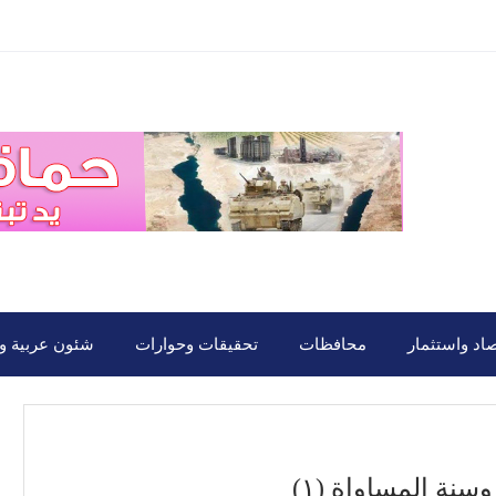
صاد واستثمار
محافظات
تحقيقات وحوارات
شئون عربية ود
سنة المساواة (١)