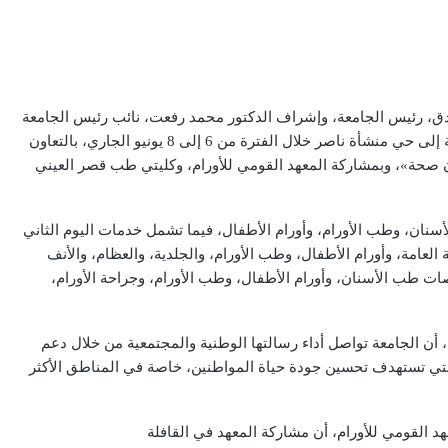
دق، رئيس الجامعة، وإشراف الدكتور محمد رفعت، نائب رئيس الجامعة
لشئون خدمة المجتمع وتنمية البيئة، إطلاق قافلة طبية شاملة إلى حي منشأة ناصر خلال الفترة من 6 إلى 8 يونيو الجاري، بالتعاون
ة الرئاسية لدعم صحة المرأة المصرية «100 مليون صحة»، وبمشاركة المعهد القومي للأورام، وكليتي طب قصر العيني
سنان، وطب الأورام، وأورام الأطفال، فيما تشمل خدمات اليوم الثاني
لعامة، وأورام الأطفال، وطب الأورام، والجلدية، والعظام، والأنف
ت طب الأسنان، وأورام الأطفال، وطب الأورام، وجراحة الأورام،
أن الجامعة تواصل أداء رسالتها الوطنية والمجتمعية من خلال دعم
 التي تستهدف تحسين جودة حياة المواطنين، خاصة في المناطق الأكثر
د القومي للأورام، أن مشاركة المعهد في القافلة