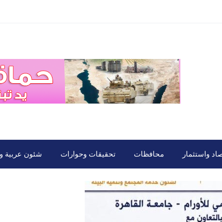
صاد واستثمار
محافظات
تحقيقات وحوارات
شئون عربية ود