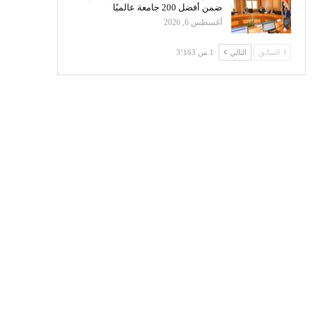
ضمن أفضل 200 جامعة عالميًا
أغسطس 6, 2026
السابق
التالي
1 من 3٬163