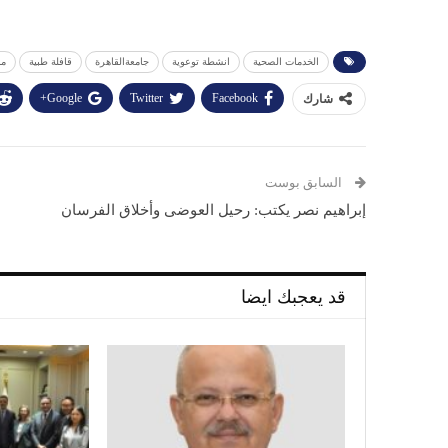
الخدمات الصحية
انشطة توعوية
جامعةالقاهرة
قافلة طبية
من
Google+
Twitter
Facebook
شارك
السابق بوست
إبراهيم نصر يكتب: رحيل العوضى وأخلاق الفرسان
قد يعجبك ايضا