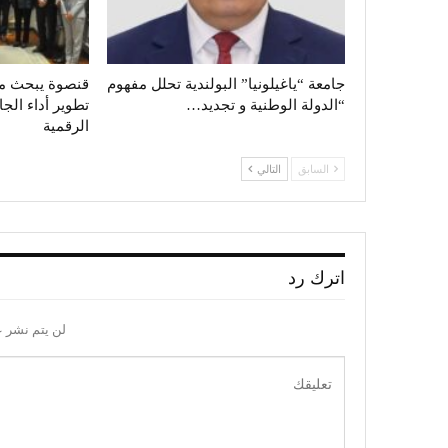
جامعة “ياغيلونيا” البولندية تحلل مفهوم
قنصوة يبحث م
“الدولة الوطنية و تجديد…
تطوير أداء الجا
الرقمية
السابق
التالي
اترك رد
لن يتم نشر ع