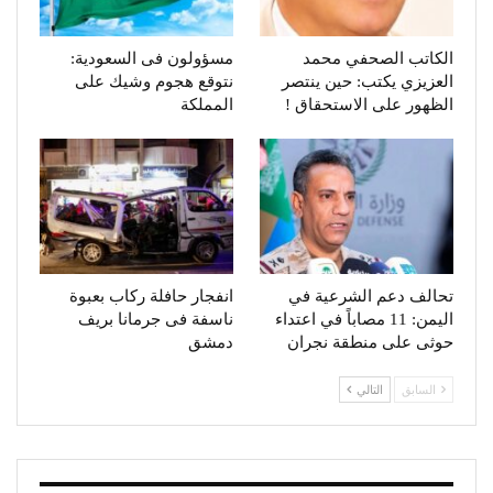
الكاتب الصحفي محمد
مسؤولون فى السعودية:
العزيزي يكتب: حين ينتصر
نتوقع هجوم وشيك على
الظهور على الاستحقاق !
المملكة
تحالف دعم الشرعية في
انفجار حافلة ركاب بعبوة
اليمن: 11 مصاباً في اعتداء
ناسفة فى جرمانا بريف
حوثى على منطقة نجران
دمشق
السابق
التالي