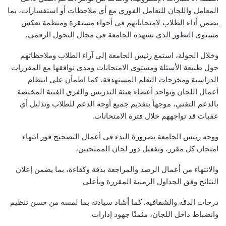
المعامل واللجان للتعامل الفوري مع أي ملاحظات أو استفسارات، بما
يضمن أداء الطلاب لامتحاناتهم في أجواء مستقرة ومنظمة تعكس
مستوى التطور الذي تشهده الجامعة في مجال التحول الرقمي.
وخلال الجولة، استمع رئيس الجامعة إلى آراء الطلاب وملاحظاتهم
حول طبيعة الأسئلة ومستوى الامتحانات ومدى توافقها مع المقررات
الدراسية ومخرجات التعلم المستهدفة، كما اطمأن على انتظام
أعمال اللجان وتواجد أعضاء هيئة التدريس والفرق الفنية المختصة
بالدعم التقني، موجهاً بتقديم جميع أوجه الدعم للطلاب وتذليل أي
عقبات قد تواجههم خلال فترة الامتحانات.
ووجه رئيس الجامعة بضرورة البدء في أعمال التصحيح فور انتهاء
امتحان كل مقرر، وتفعيل دور لجان الممتحنين،
والانتهاء من أعمال الرصد والمراجعة بدقة وكفاءة، بما يضمن إعلان
النتائج وفق الجداول الزمنية المقررة وبأعلى
درجات الدقة والشفافية. كما أشاد سيادته بما لمسه من حسن تنظيم
وانضباط داخل اللجان، مثمنًا جهود إدارات