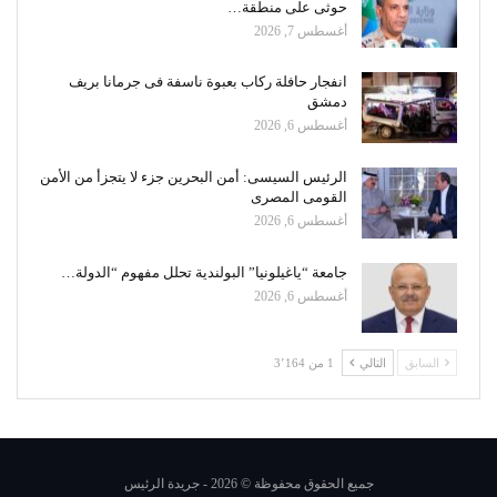
حوثى على منطقة…
أغسطس 7, 2026
انفجار حافلة ركاب بعبوة ناسفة فى جرمانا بريف
دمشق
أغسطس 6, 2026
الرئيس السيسى: أمن البحرين جزء لا يتجزأ من الأمن
القومى المصرى
أغسطس 6, 2026
جامعة “ياغيلونيا” البولندية تحلل مفهوم “الدولة…
أغسطس 6, 2026
السابق
التالي
1 من 3٬164
جميع الحقوق محفوظة © 2026 - جريدة الرئيس