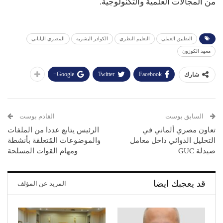
من المجالات العلمية والتكنولوجية.
التطبيق العملي
التعليم النظري
الكوادر البشرية
المصري الياباني
معهد الكوزون
Google+
Twitter
Facebook
شارك
السابق بوست
القادم بوست
تعاون مصري ألماني في
الرئيس يتابع عددا من الملفات
التحليل الدوائي داخل معامل
والموضوعات المُتعلقة بأنشطة
صيدلة GUC
ومهام القوات المسلحة
قد يعجبك ايضا
المزيد عن المؤلف