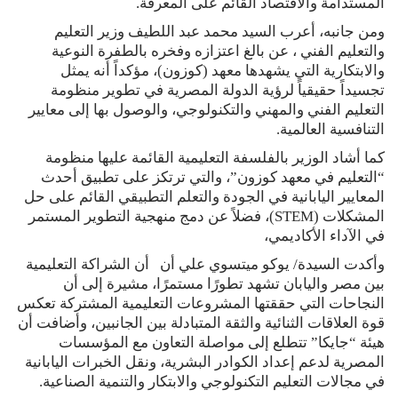
المستدامة والاقتصاد القائم على المعرفة.
ومن جانبه، أعرب السيد محمد عبد اللطيف وزير التعليم
والتعليم الفني ، عن بالغ اعتزازه وفخره بالطفرة النوعية
والابتكارية التي يشهدها معهد (كوزون)، مؤكداً أنه يمثل
تجسيداً حقيقياً لرؤية الدولة المصرية في تطوير منظومة
التعليم الفني والمهني والتكنولوجي، والوصول بها إلى معايير
التنافسية العالمية.
كما أشاد الوزير بالفلسفة التعليمية القائمة عليها منظومة
“التعليم في معهد كوزون”، والتي ترتكز على تطبيق أحدث
المعايير اليابانية في الجودة والتعلم التطبيقي القائم على حل
المشكلات (STEM)، فضلاً عن دمج منهجية التطوير المستمر
في الآداء الأكاديمي،
وأكدت السيدة/ يوكو ميتسوي علي أن أن الشراكة التعليمية
بين مصر واليابان تشهد تطورًا مستمرًا، مشيرة إلى أن
النجاحات التي حققتها المشروعات التعليمية المشتركة تعكس
قوة العلاقات الثنائية والثقة المتبادلة بين الجانبين، وأضافت أن
هيئة “جايكا” تتطلع إلى مواصلة التعاون مع المؤسسات
المصرية لدعم إعداد الكوادر البشرية، ونقل الخبرات اليابانية
في مجالات التعليم التكنولوجي والابتكار والتنمية الصناعية.