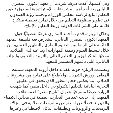
وفي كلمتها، أكدت د.رشا شرف، أن معهد الكوزن المصري
الياباني يعد أحد أهم المشروعات الإستراتيجية لصندوق تطوير
التعليم التابع لرئاسة مجلس الوزراء، ويجسد رؤية الصندوق
في تطوير منظومة التعليم من خلال نماذج تعليمية مبتكرة
قائمة على الشراكات الدولية وربط التعليم بالإنتاج.
وخلال الزيارة، قدم د. أحمد البنداري عرضًا تفصيليًّا حول
المعهد الكوزن المصري الياباني، استعرض فيه فلسفة المعهد
القائمة على الربط بين التعليم النظري والتطبيق العملي، من
خلال تبسيط العلوم وتنمية المهارات الإبداعية لدى الطلاب،
موجهًا الشكر لوزيري التعليم العالي والتربية والتعليم، وللجانب
الياباني، على دعمهم المستمر للمعهد.
وتضمنت الزيارة جولة تفقدية داخل أروقة المعهد، شملت
المعامل وورش التدريب، والاطلاع على نماذج من مشروعات
الطلاب، بما يعكس حجم التطور الذي تحقق في تطبيق
التجربة اليابانية للتعليم التكنولوجي داخل مصر، كما شهدت
الزيارة عرضًا مسرحيًا بعنوان “تاريخ مصر” قدمه طلاب
المعهد، إلى جانب عدد من التجارب العملية في مجالي الكيمياء
والفيزياء، فضلًا عن استعراض مشروعات طلابية في مجالات
البرمجيات والروبوتات وتطبيقات الذكاء الاصطناعي وغيرها