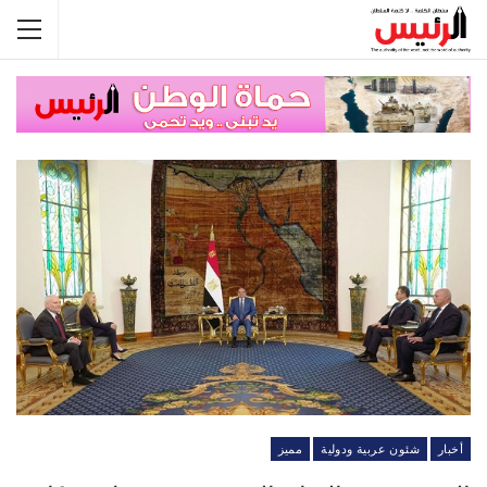
أخبار
شئون عربية ودولية
مميز