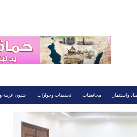
صاد واستثمار
محافظات
تحقيقات وحوارات
شئون عربية ود