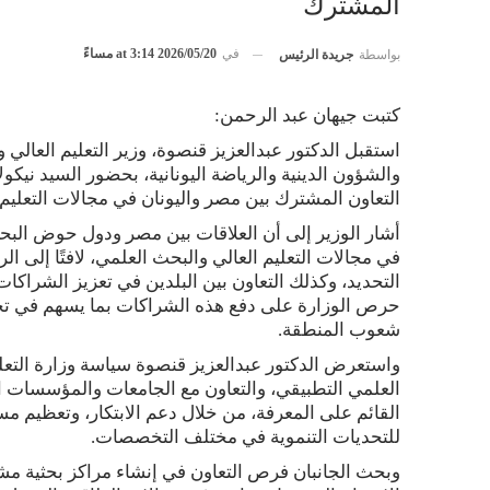
المشترك
في
2026/05/20 at 3:14 مساءً
بواسطة
جريدة الرئيس
كتبت جيهان عبد الرحمن:
استقبل الدكتور عبدالعزيز قنصوة، وزير التعليم العالي 
والشؤون الدينية والرياضة اليونانية، بحضور السيد نيك
التعاون المشترك بين مصر واليونان في مجالات التعليم 
أشار الوزير إلى أن العلاقات بين مصر ودول حوض البحر
في مجالات التعليم العالي والبحث العلمي، لافتًا إلى ال
التحديد، وكذلك التعاون بين البلدين في تعزيز الشراكات 
حرص الوزارة على دفع هذه الشراكات بما يسهم في تحقي
شعوب المنطقة.
واستعرض الدكتور عبدالعزيز قنصوة سياسة وزارة التعلي
العلمي التطبيقي، والتعاون مع الجامعات والمؤسسات الدو
القائم على المعرفة، من خلال دعم الابتكار، وتعظيم م
للتحديات التنموية في مختلف التخصصات.
وبحث الجانبان فرص التعاون في إنشاء مراكز بحثية م