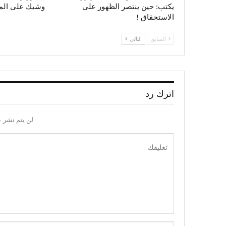
يكتب: حين ينتصر الظهور على
وشيك على الم
الاستحقاق !
السابق
التالي
اترك رد
لن يتم نشر ع