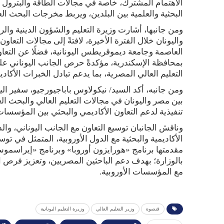
الاهتمام المشترك، خاصة في مجالات الطاقة والبترول وا
البحثية والعلمية بين البلدين، ويربط مخرجات البحث ا
ومن جانبها، أشارت وزيرة التعليم والشؤون الدينية والر
واليونان خلال الفترة الأخيرة، لافتةً إلى مجالات التعاون
العاصمة وجامعة ديموقريطس اليونانية، فضلًا عن التعاون
بمحافظة الإسكندرية، مؤكدةً حرص الجانب اليوناني 
التعليم العالي المصرية، بما يدعم تبادل الخبرات الأكاديم
ومن جانبه، أكد السيد/ نيكولاوس باباجيورجيو، سفير ال
بين مصر واليونان في مجالات التعليم العالي والبحث 
تنفيذية لدعم التعاون الأكاديمي والبحثي بين المؤسسات 
وناقش الجانبان توسيع التعاون مع الجانب اليوناني، وال
الأكاديمية والبحثية مع الدول الأوروبية، المتمثل في تو
مقدمتها برنامج «هورايزون أوروبا» وبرنامج «إيراسمو
بالوزارة؛ بهدف دعم الباحثين المصريين، وتعزيز فرص ا
مع المؤسسات الأوروبية.
قنصوة
وزير التعليم العالي
وزيرة التعليم اليونانية