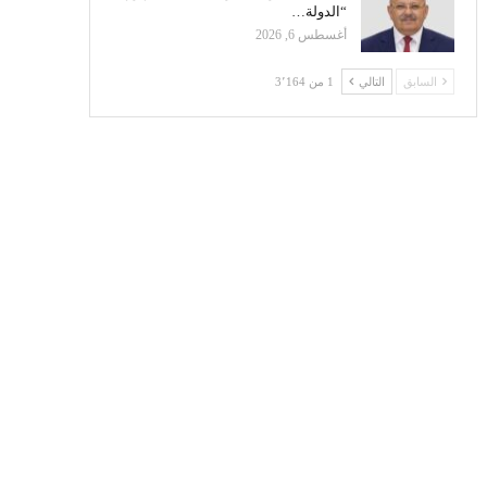
“الدولة…
أغسطس 6, 2026
السابق
التالي
1 من 3٬164