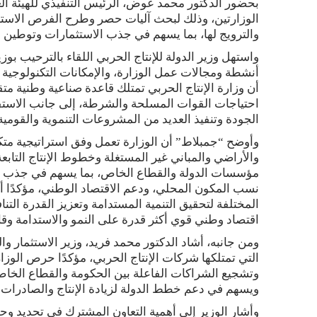
بحضور الدكتور محمد عوض، الرئيس التنفيذي للهيئة ال
الوزارتين، وذلك لبحث آليات حصر وطرح الفرص الاستثما
والترويج لها، بما يسهم في جذب الاستثمارات وتوطين ال
واستهل وزير الدولة للإنتاج الحربي اللقاء بالترحيب بوز
أنشطة ومجالات عمل الوزارة، والإمكانات التكنولوجية و
أن وزارة الإنتاج الحربي تمتلك قاعدة صناعية وطنية متق
احتياجات القوات المسلحة والشرطة، إلى جانب الاستفا
الجودة وتنفيذ العديد من المشروعات التنموية والقومية
وأوضح “جمبلاط” أن الوزارة تعمل وفق استراتيجية متك
والأراضي والمباني غير المستغلة وخطوط الإنتاج التاب
مؤسسات الدولة والقطاع الخاص، بما يسهم في جذب اس
نسب المكون المحلي، ودعم الاقتصاد الوطني، مؤكدًا أن 
المختلفة لتحقيق التنمية المستدامة وتعزيز القدرة التنا
اقتصاد وطني قوي أكثر قدرة على النمو والاستدامة وقائم 
ومن جانبه، أشاد الدكتور محمد فريد، وزير الاستثمار وال
التي تمتلكها شركات الإنتاج الحربي، مؤكدًا حرص الوزا
وتشجيع الشراكات الفاعلة بين الحكومة والقطاع الخاص، ب
ويسهم في دعم خطط الدولة لزيادة الإنتاج والصادرا
وأشار الوزير إلى أهمية التعاون المشترك في تحديد وحص