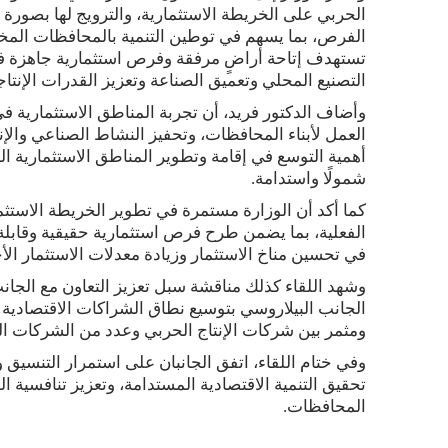
الحربي على الخريطة الاستثمارية، والترويج لها بصورة ا
الفرص، بما يسهم في توطين التنمية بالمحافظات المخ
تستهدف إتاحة أراضٍ مرفقة وفرص استثمارية جاهزة ف
التصنيع المحلي وتعميق الصناعة وتعزيز القدرات الإنتاج
وأضاف الدكتور فريد، أن تجربة المناطق الاستثمارية في
العمل لأبناء المحافظات، وتحفيز النشاط الصناعي والإ
أهمية التوسع في إقامة وتطوير المناطق الاستثمارية ا
شمولًا واستدامة.
كما أكد أن الوزارة مستمرة في تطوير الخريطة الاستثم
الفعلية، بما يضمن طرح فرص استثمارية حقيقية وقابلة 
في تحسين مناخ الاستثمار وزيادة معدلات الاستثمار الأج
وشهد اللقاء كذلك مناقشة سبل تعزيز التعاون مع الجان
الجانب البيلاروسي بتوسيع نطاق الشراكات الاقتصادية
ومثمر بين شركات الإنتاج الحربي وعدد من الشركات الب
وفي ختام اللقاء، اتفق الجانبان على استمرار التنسيق و
تحقيق التنمية الاقتصادية المستدامة، وتعزيز تنافسية ال
المحافظات.