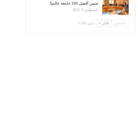
ضمن أفضل 200 جامعة عالميًا
أغسطس 6, 2026
السابق
التالي
1 من 3٬163