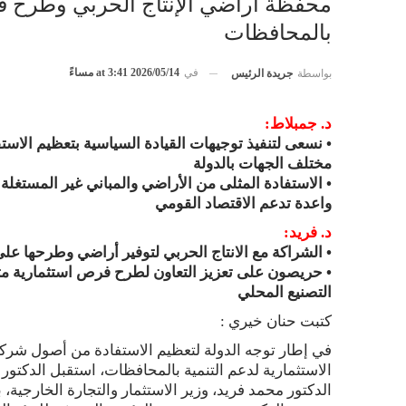
محفظة أراضي الإنتاج الحربي وطرح فر
بالمحافظات
في
2026/05/14 at 3:41 مساءً
بواسطة
جريدة الرئيس
د. جمبلاط:
• نسعى لتنفيذ توجيهات القيادة السياسية بتعظيم الاست
مختلف الجهات بالدولة
• الاستفادة المثلى من الأراضي والمباني غير المستغلة
واعدة تدعم الاقتصاد القومي
د. فريد:
• الشراكة مع الانتاج الحربي لتوفير أراضي وطرحها ع
• حريصون على تعزيز التعاون لطرح فرص استثمارية متنو
التصنيع المحلي
كتبت حنان خيري :
في إطار توجه الدولة لتعظيم الاستفادة من أصول شرك
الاستثمارية لدعم التنمية بالمحافظات، استقبل الدكتور
الدكتور محمد فريد، وزير الاستثمار والتجارة الخارجية، ب