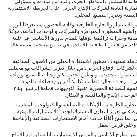
عامة للاستثمار والمناطق الحرة، وعدد من قيادات ومسؤولي
رية التابعة لشركات الإنتاج الحربي على الخريطة الاستثمارية
تنمية وتعزيز التصنيع المحلي.
ير الاستثمار والتجارة الخارجية وكافة الحضور، مستعرضًا أبرز
الفنية المتطورة المتوافرة بالشركات والوحدات التابعة، مؤكدًا
دمة وخبرات تراكمية تؤهلها للقيام بدورها الأساسي في تلبية
دة من فائض الطاقات الإنتاجية في تصنيع منتجات مدنية عالية
.
املة تستهدف تحقيق الاستفادة المثلى من الأصول الصناعية
عة لشركات الإنتاج الحربي، من خلال تعزيز الشراكات مع مختلف
تثمارات جديدة، وتوطين أحدث تكنولوجيات التصنيع، وزيادة
المرحلة الحالية تتطلب تكاملًا أكبر بين قطاعات الدولة
فسية للصناعة المصرية، تنفيذًا لتوجيهات فخامة الرئيس ببناء
على الإنتاج والتنافسية والابتكار.
تجارة الخارجية، بالإمكانات الصناعية والتكنولوجية المتقدمة
رة على تعزيز التعاون المشترك لجذب الاستثمارات النوعية
ما يفتح آفاقًا جديدة أمام الاستثمارات الصناعية والإنتاجية،
ت وخلق فرص العمل.
ر وطرح الأراضي والفرص الاستثمارية التابعة لوزارة الإنتاج