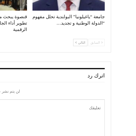
جامعة “ياغيلونيا” البولندية تحلل مفهوم
قنصوة يبحث م
“الدولة الوطنية و تجديد…
تطوير أداء الجا
الرقمية
السابق
التالي
اترك رد
لن يتم نشر ع