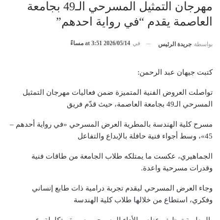
مهرجان التمثيل المسرحي الـ49 بجامعة
العاصمة يقدم “في رواية احدهم”
في
2026/05/14 at 3:51 مساءً
بواسطة
جريدة الرئيس
كتبت جيهان عبد الرحمن:
تواصلت العروض الفنية المتميزة ضمن فعاليات مهرجان التمثيل
المسرحي الـ49 بجامعة العاصمة، حيث قدّم فريق
مسرح كلية الهندسة بالمطرية العرض المسرحي «في رواية أحدهم –
45»، وسط أجواء فنية حافلة بالإبداع والتفاعل
الجماهيري، عكست ما يمتلكه طلاب الجامعة من طاقات فنية
وقدرات مسرحية واعدة.
وجاء العرض المسرحي ليقدم تجربة درامية ذات طابع إنساني
وفكري، استطاع من خلالها طلاب كلية الهندسة
بالمطرية توظيف عناصر الأداء المسرحي بصورة متكاملة، عبر