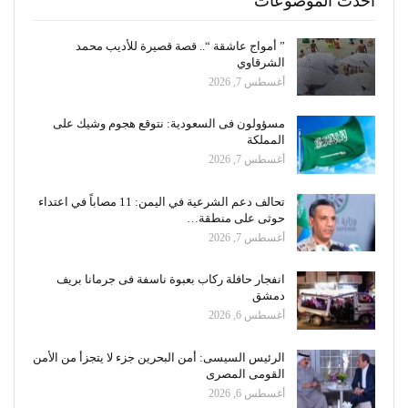
أحدث الموضوعات
” أمواج عاشقة “.. قصة قصيرة للأديب محمد
الشرقاوي
أغسطس 7, 2026
مسؤولون فى السعودية: نتوقع هجوم وشيك على
المملكة
أغسطس 7, 2026
تحالف دعم الشرعية في اليمن: 11 مصاباً في اعتداء
حوثى على منطقة…
أغسطس 7, 2026
انفجار حافلة ركاب بعبوة ناسفة فى جرمانا بريف
دمشق
أغسطس 6, 2026
الرئيس السيسى: أمن البحرين جزء لا يتجزأ من الأمن
القومى المصرى
أغسطس 6, 2026