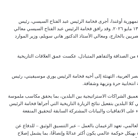
مهورية أوغندا، أجرى فخامة الرئيس عبد الفتاح السيسي، رئيس
جمهورية مصر العربية، زيارة رسمية إلى جمهورية أوغندا في ١٣ مايو ٢٠٢٦. وقد رافق فخامة الرئيس عبد الفتاح السيسي معالي
صريين بالخارج، ومعالي الأستاذ الدكتور هاني سويلم، وزير الموارد
اء من الصداقة والتفاهم المتبادل، عكست عمق العلاقات التاريخية
ر العربية، التهنئة إلى أخيه فخامة الرئيس يوري موسيفيني، رئيس
انتخابية حرة ونزيهة وشفافة.
 وتعميق الشراكات الاستراتيجية بين البلدين، بما يحقق مكاسب ملموسة
لا البلدين بتفعيل نتائج الزيارة التاريخية التي أجراها فخامة الرئيس
 موسيفيني إلى مصر، في أغسطس ٢٠٢٥، والبناء على الاتفاقيات والبيانات المشتركة السابقة لتحقيق المنفعة
 العالمي، تعهد الزعيمان بالعمل – عبر التنسيق الوثيق – للدفاع عن
 بهيكل حوكمة عالمي يكون أكثر عدالةً وإنصافًا، بما يشمل إصلاح