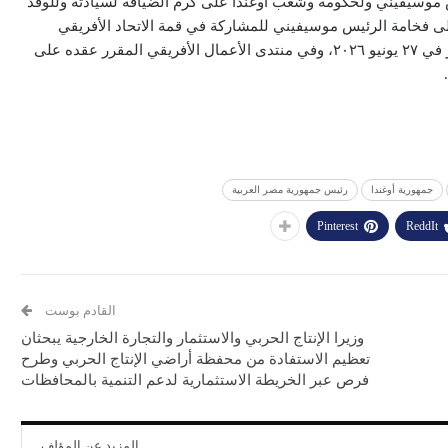
 موسيفيني ولحكومة وشعب أوغندا على كرم الضيافة لسيادته وللوفد
ى فخامة الرئيس موسيفيني للمشاركة في قمة الاتحاد الأفريقي
التنسيقية لمنتصف العام، والتي ستُعقد في العلمين في مصر في ٢٧ يونيو ٢٠٢٦، وفي منتدى الأعمال الأفريقي المقرر عقده على
جمهورية أوغندا
رئيس جمهورية مصر العربية
Pinterest
ReddIt
القادم بوست
وزيرا الإنتاج الحربي والاستثمار والتجارة الخارجية يبحثان
تعظيم الاستفادة من محفظة أراضي الإنتاج الحربي وطرح
فرص عبر الخريطة الاستثمارية لدعم التنمية بالمحافظات
المزيد عن المؤلف