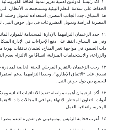
١٠. أكد رئيسا الدولتين أهمية تعزيز تنمية الطاقة الكهرومائ
الحفاظ على سلامة النظم البيئية ومستجمعات الأمطار، التي 
هذا السياق، جدد الجانب المصري استعداده لتمويل وحشد التموي
المصرية لدراسة وتمويل المشروعات في دول حوض النيل، لتحقي
١١. جدد الزعيمان التزامهما بالإدارة المستدامة للموارد ال
وفي هذا السياق، اتفقا على دفع الإجراءات في الإدارة المتكامل
ذات الصمود في مواجهة تغير المناخ، لضمان تدفقات نهرية موثوق
والزراعة، والاستخدامات المنزلية، اتساقًا مع الالتزام بعد
١٢. رحب الزعيمان بالتقرير المرحلي للجنة الخاصة لمبادرة
تصدق على “الاتفاق الإطاري”، وجددا التزامهما بدعم استمرار 
للجميع بين دول حوض النيل.
١٣. أكد الزعيمان أهمية مواصلة تنفيذ الاتفاقيات الثنائية 
أدوات التعاون المنتظر الانتهاء منها في المجالات ذات الا
الهجرة، واتفاقية العمل.
١٤. أعرب فخامة الرئيس موسيفيني عن تقديره لدعم مصر المتواصل للأجندة التنموية الأوغندية.