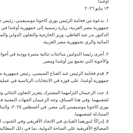
أوغندا
١٣ مايو ٢٠٢٦
١. بدعوة من فخامة الرئيس يوري كاجوتا موسيفيني، رئيس ج
الدكتور بدر عبد العاطي، وزير الخارجية والتعاون الدولي والم
المائية والري بجمهورية مصر العربية.
٢. أجرى رئيسا الدولتين مباحثات ثنائية مثمرة وودية في أجو
والأخوية التي تجمع بين أوغندا ومصر.
٣. قدم فخامة الرئيس عبد الفتاح السيسي، رئيس جمهورية مص
جمهورية أوغندا، على فوزه في الانتخابات الرئاسية في عملية 
٤. جدد الزعيمان التزامهما المشترك بتعزيز التعاون الثنائي
لشعبيهما. وفي هذا السياق، وجه الزعيمان الجهات المعنية في ك
يوري كاجوتا
المتبادلة لشعبيهما.
٥. إدراكًا لدورهما القيادي في الاتحاد الأفريقي وفي الجنوب
المصالح الأفريقية على الساحة الدولية، بما في ذلك المطالبة