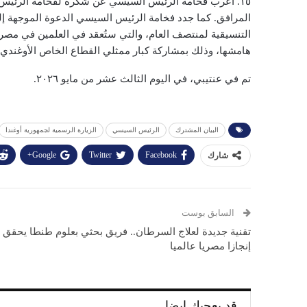
١٥. أعرب فخامة الرئيس السيسي عن شكره لفخامة الرئيس
المرافق. كما جدد فخامة الرئيس السيسي الدعوة الموجهة إل
هامشها، وذلك بمشاركة كبار ممثلي القطاع الخاص الأوغندي.
تم في عنتيبي، في اليوم الثالث عشر من مايو ٢٠٢٦.
البيان المشترك
الرئيس السيسي
الزيارة الرسمية لجمهورية أوغندا
Google+
Twitter
Facebook
شارك
السابق بوست
تقنية جديدة لعلاج السرطان.. فريق بحثي بعلوم طنطا يحقق
إنجازا مصريا عالميا
قد يعجبك ايضا