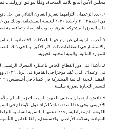
مجلس الأمن التابع للأمم المتحدة، وفقًا لتوافق أوزوليني، فض
٦. جدد الزعيمان التزامهما بتعزيز التعاون الثنائي من أجل 
من أجندة ٢٠٦٣ وأجندة ٢٠٣٠ للتنمية المس
ذلك السوق المشتركة لشرق وجنوب أفريقيا، واتفاقية منطقة التج
٧. أعرب الرئيسان عن ارتياحهما للعلاقات الاقتصادية المتنامية 
والاستثمار في القطاعات ذات الأثر الأكبر، بما في ذلك التصني
للموارد المائية، والبنية التحتية الحيوية.
٨. تأكيدًا على دور القطاع الخاص باعتباره المحرك الرئيسي 
في أوغ
لتيسير التجارة بصورة سلسة.
٩. ناقش الزعيمان مختلف الجهود الرامية لتعزيز السلم وال
الأفريقي. وفي هذا الصدد، تبادلا الآراء حول الأوضاع في 
الكونغو الديمقراطية، وجددا دعمهما للتسوية السلمية للنزاعات 
السيادة، وسلامة الأراضي، والاستقلال، وفقًا للقانون التأسيس