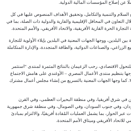
لًا عن إصلاح المؤسسات المالية الدولية.
دفع السلام والتنمية والتكامل، وتحقيق الأهداف المنصوص عليها في كل
تدامة، وذلك من خلال التعاون في المحافل الإقليمية والقارية والدولية ذات الصلة، بما في
ارة الحرة القارية الأفريقية، والاتحاد الأفريقي، والأمم المتحدة.
بين البلدين، ووجها الجهات المعنية في البلدين بإيلاء الأولوية للتجارة
ع الزراعي، والصناعات الدوائية، والطاقة المتجددة، والإدارة المتكاملة
للتحول الاقتصادي، رحب الزعيمان بالنتائج المثمرة لمنتدى “استثمر
ندا”، الذي عُقد مؤخرًا في القاهرة في أبريل ٢٠٢٦، ووجها بتنظيم منتدى الأعمال المصري – الأوغندي على هامش الاجتماع
المقبل للجنة الدائمة المشتركة في كمبالا في أغسطس ٢٠٢٦. كما وجها الجهات المعنية بالتسريع من إنشاء مجلس أعمال مشترك
أمن في شرق أفريقيا، وفي منطقة البحيرات العظمى، وفي القرن
السودان، وفي جنوب السودان، وفي الصومال، وفي منطقة شرق جمهورية
عبر الحوار، بما يشمل العمليات المُقادة أفريقيًا، والالتزام بمبادئ
ي للاتحاد الأفريقي وميثاق الأمم المتحدة.