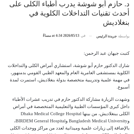
د. حازم أبو شوشة يدرب أطباء الكلى على
أحدث تقنيات التداخلات الكلوية في
بنغلاديش
في
2026/05/13 at 4:34 مساءً
بواسطة
جريدة الرئيس
كتبت جيهان عبد الرحمن:
شارك الدكتور حازم أبو شوشة، استشاري أمراض الكلى والتداخلات
الكلوية بمستشفى العامرية العام والمعهد الطبي القومي بدمنهور،
في مهمة علمية وتدريبية متخصصة بدولة بنغلاديش، استمرت لمدة
أسبوع.
وشهدت الزيارة مشاركة الدكتور حازم في تدريب عشرات الأطباء
داخل كبرى المؤسسات الطبية والتعليمية المتخصصة في أمراض
الكلى ببنغلاديش، من بينها Dhaka Medical College Hospital
وBangladesh Medical University وBIRDEM General Hospital،
بالإضافة إلى زيارات علمية وميدانية لعدد من مراكز ووحدات الكلى