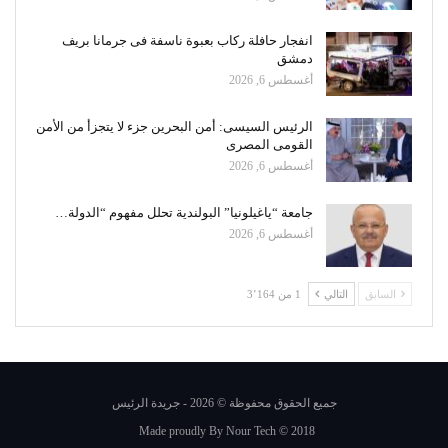
انفجار حافلة ركاب بعبوة ناسفة فى جرمانا بريف
دمشق
أغسطس 6, 2026
الرئيس السيسى: أمن البحرين جزء لا يتجزأ من الأمن
القومى المصرى
أغسطس 6, 2026
جامعة “ياغيلونيا” البولندية تحلل مفهوم “الدولة…
أغسطس 6, 2026
السابق
التالي
1 من 3٬164
جميع الحقوق محفوظة © 2026 - جريدة الرئيس
Made proudly By
Nour Tech
© 2018