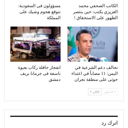
الكاتب الصحفي محمد
مسؤولون فى السعودية:
العزيزي يكتب: حين ينتصر
نتوقع هجوم وشيك على
الظهور على الاستحقاق !
المملكة
تحالف دعم الشرعية في
انفجار حافلة ركاب بعبوة
اليمن: 11 مصاباً في اعتداء
ناسفة فى جرمانا بريف
حوثى على منطقة نجران
دمشق
السابق
التالي
اترك رد