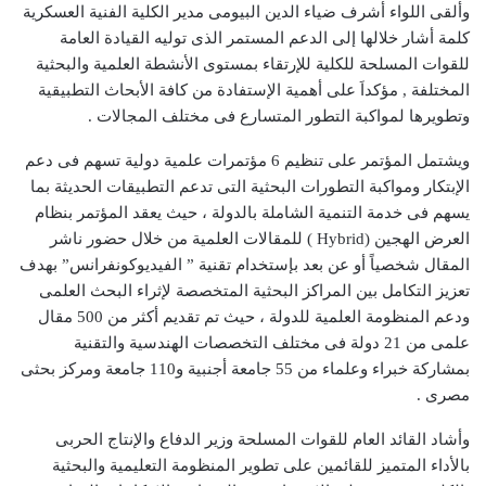
وألقى اللواء أشرف ضياء الدين البيومى مدير الكلية الفنية العسكرية
كلمة أشار خلالها إلى الدعم المستمر الذى توليه القيادة العامة
للقوات المسلحة للكلية للإرتقاء بمستوى الأنشطة العلمية والبحثية
المختلفة , مؤكداَ على أهمية الإستفادة من كافة الأبحاث التطبيقية
وتطويرها لمواكبة التطور المتسارع فى مختلف المجالات .
ويشتمل المؤتمر على تنظيم 6 مؤتمرات علمية دولية تسهم فى دعم
الإبتكار ومواكبة التطورات البحثية التى تدعم التطبيقات الحديثة بما
يسهم فى خدمة التنمية الشاملة بالدولة ، حيث يعقد المؤتمر بنظام
العرض الهجين (Hybrid ) للمقالات العلمية من خلال حضور ناشر
المقال شخصياً أو عن بعد بإستخدام تقنية ” الفيديوكونفرانس” بهدف
تعزيز التكامل بين المراكز البحثية المتخصصة لإثراء البحث العلمى
ودعم المنظومة العلمية للدولة ، حيث تم تقديم أكثر من 500 مقال
علمى من 21 دولة فى مختلف التخصصات الهندسية والتقنية
بمشاركة خبراء وعلماء من 55 جامعة أجنبية و110 جامعة ومركز بحثى
مصرى .
وأشاد القائد العام للقوات المسلحة وزير الدفاع والإنتاج الحربى
بالأداء المتميز للقائمين على تطوير المنظومة التعليمية والبحثية