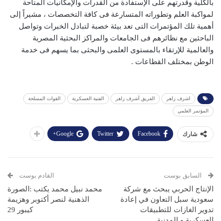
بالكلية وقدرتهم على الإستفادة من القدرات والإمكانيات المتاحة
لمواكبة العلم وتطوراته المتسارعة فى كافة التخصصات ، مشيراً إلى
أهمية تلك المؤتمرات التى تعد بيئة خصبة لتبادل الخبرات وتواصل
الباحثين مع نظائرهم فى الجامعات والمراكز البحثية المصرية
والعالمية للإرتقاء بالمستوى العلمى والبحثى بما يسهم فى خدمة
الوطن بمختلف القطاعات .
اشرف زاهر
الفريق أشرف زاهر
الفنية العسكرية
القوات المسلحة
المؤتمر العلمي
Google+
Twitter
Facebook
شارك
السابق بوست
القادم بوست
الإنتاج الحربي يبحث مع شركة
محمد نبيل محمد يكتب :الصورة
سعودية سبل التعاون في إعادة
الذهنية لنصر أكتوبر وهزيمة
تدوير الغازات للتطبيقات
كيبور 29
العسكرية و المدنية