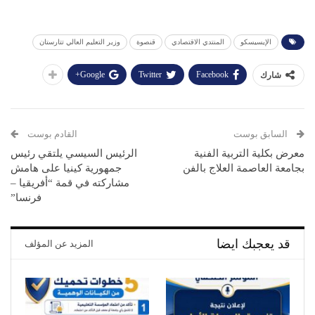
الإيسيسكو
المنتدي الاقتصادي
قنصوة
وزير التعليم العالي تتارستان
Google+
Twitter
Facebook
شارك
السابق بوست
القادم بوست
معرض بكلية التربية الفنية
الرئيس السيسي يلتقي رئيس
بجامعة العاصمة العلاج بالفن
جمهورية كينيا على هامش
مشاركته في قمة “أفريقيا –
فرنسا”
قد يعجبك ايضا
المزيد عن المؤلف