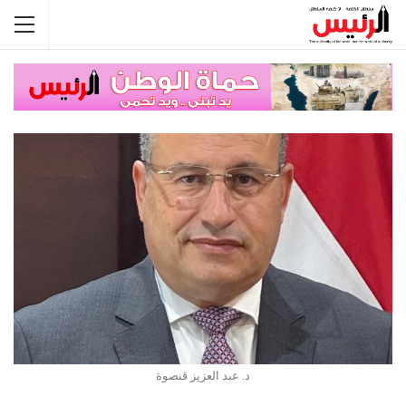
د. عبد العزيز قنصوة