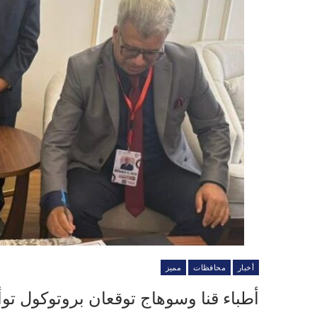
أخبار
محافظات
مميز
أطباء قنا وسوهاج توقعان بروتوكول توأ