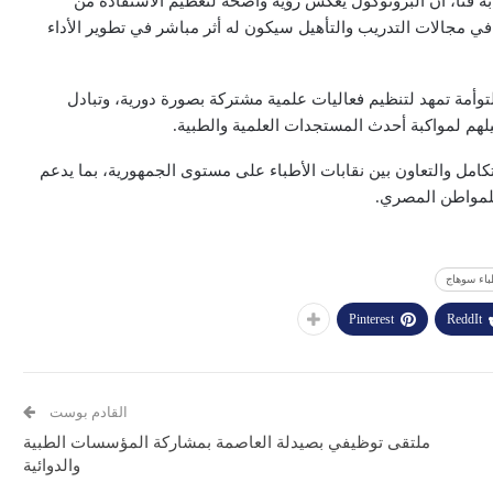
ة قنا، أن البروتوكول يعكس رؤية واضحة لتعظيم الاستفادة من
ن في مجالات التدريب والتأهيل سيكون له أثر مباشر في تطوير الأداء
لتوأمة تمهد لتنظيم فعاليات علمية مشتركة بصورة دورية، وتبادل
يلهم لمواكبة أحدث المستجدات العلمية والطبية.
تكامل والتعاون بين نقابات الأطباء على مستوى الجمهورية، بما يدعم
للمواطن المصري.
باء سوهاج
Pinterest
ReddIt
القادم بوست
ملتقى توظيفي بصيدلة العاصمة بمشاركة المؤسسات الطبية
والدوائية