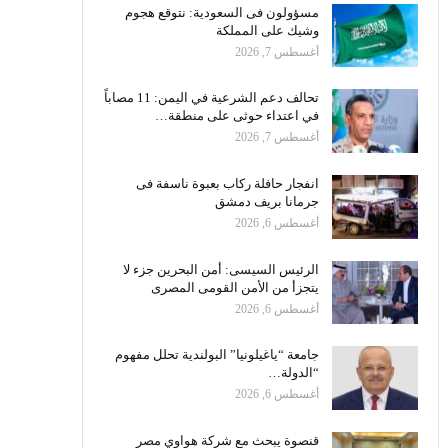
مسؤولون فى السعودية: نتوقع هجوم
وشيك على المملكة
أغسطس 7, 2026
تحالف دعم الشرعية في اليمن: 11 مصاباً
في اعتداء حوثى على منطقة…
أغسطس 7, 2026
انفجار حافلة ركاب بعبوة ناسفة فى
جرمانا بريف دمشق
أغسطس 6, 2026
الرئيس السيسى: أمن البحرين جزء لا
يتجزأ من الأمن القومى المصرى
أغسطس 6, 2026
جامعة “ياغيلونيا” البولندية تحلل مفهوم
“الدولة…
أغسطس 6, 2026
قنصوة يبحث مع شركة هواوي مصر