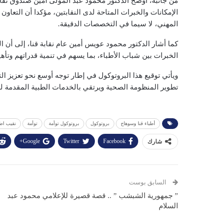
من جانبه، أوضح الدكتور محمود عبد المولى أمين صندوق نقاب
الإمكانات والخبرات المتاحة لدى النقابتين، مؤكدا أن التعاو
المهني، لا سيما في التخصصات الدقيقة.
كما أشار الدكتور محمود عويس أمين عام نقابة قنا، إلى أن ا
الخبرات بين شباب الأطباء، بما يسهم في تنمية قدراتهم وتأه
ويأتي توقيع هذا البروتوكول في إطار توجه أوسع نحو تعزيز ال
تطوير المنظومة الصحية ويرتقي بالخدمات الطبية المقدمة 
أطباء قنا وسوهاج
بروتوكول
بروتوكول توأمة
توأمة
نقيب اط
Google+
Twitter
Facebook
شارك
السابق بوست
” جمهورية الشبشب ” .. قصة قصيرة للإعلامي محمود عبد
السلام