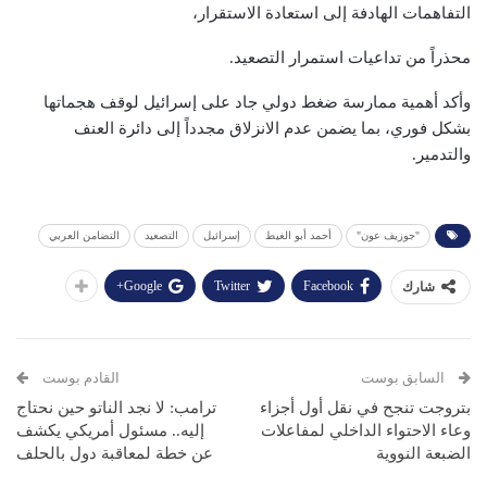
التفاهمات الهادفة إلى استعادة الاستقرار،
محذراً من تداعيات استمرار التصعيد.
وأكد أهمية ممارسة ضغط دولي جاد على إسرائيل لوقف هجماتها
بشكل فوري، بما يضمن عدم الانزلاق مجدداً إلى دائرة العنف
والتدمير.
"جوزيف عون"
أحمد أبو الغيط
إسرائيل
التصعيد
التضامن العربي
Google+
Twitter
Facebook
شارك
السابق بوست
القادم بوست
بتروجت تنجح في نقل أول أجزاء
ترامب: لا نجد الناتو حين نحتاج
وعاء الاحتواء الداخلي لمفاعلات
إليه.. مسئول أمريكي يكشف
الضبعة النووية
عن خطة لمعاقبة دول بالحلف