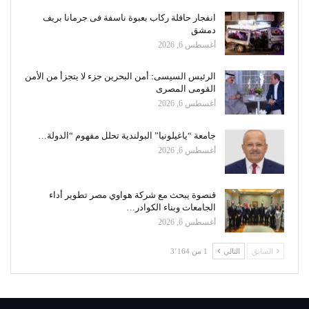
انفجار حافلة ركاب بعبوة ناسفة فى جرمانا بريف
دمشق
أغسطس 6, 2026
الرئيس السيسى: أمن البحرين جزء لا يتجزأ من الأمن
القومى المصرى
أغسطس 6, 2026
جامعة “ياغيلونيا” البولندية تحلل مفهوم “الدولة…
أغسطس 6, 2026
قنصوة يبحث مع شركة هواوي مصر تطوير أداء
الجامعات وبناء الكوادر…
أغسطس 6, 2026
السابق
التالي
1 من 3٬164