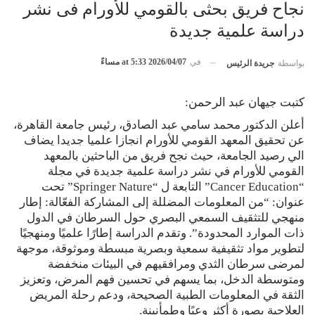
نجاح فريق بحثى بالقومي للأورام فى نشر
دراسة علمية جديدة
في
2026/04/07 at 5:33 مساءً
بواسطة
جريدة الرئيس
كتبت جيهان عبد الرحمن:
أعلن الدكتور محمد سامي عبد الصادق، رئيس جامعة القاهرة،
عن تحقيق المعهد القومي للأورام انجازا علميا جديدا يضاف
الي رصيد الجامعة، حيث نجح فريق من الباحثين بالمعهد
القومي للأورام في نشر دراسة علمية جديدة في مجلة
“Cancer Education” التابعة ل “Springer Nature” تحت
عنوان: “من المعلومات المضللة إلى المشاركة الفعّالة: إطار
منهجي للتثقيف السمعي البصري حول السرطان في الدول
ذات الموارد المحدودة”. وتقدم الدراسة إطارًا علميًا ومنهجيًا
لتطوير مواد تثقيفية سمعية وبصرية مبسطة وموثوقة، موجهة
لمرضى سرطان الثدي ومرافقيهم في البيئات منخفضة
ومتوسطة الدخل، بما يسهم في تحسين فهم المرض، وتعزيز
الثقة في المعلومات الطبية الصحيحة، ودعم رحلة المريض
العلاجية بصورة أكثر وعيًا وطمأنينة.