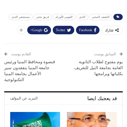
التثقيف الصحي
الثدي
القومي للأورام
فريق بحثي
مستشفي الثدي
Google+
Twitter
Facebook
شارك
السابق بوست
القادم بوست
يوم مفتوح لطلاب الثانوية
قنصوة ومحافظ المنيا ورئيس
العامة بجامعة النيل للتعريف
جامعة المنيا يتفقدون سير
بكلياتها وبرامجها
الأعمال بجامعة المنيا
التكنولوجية
قد يعجبك ايضا
المزيد عن المؤلف