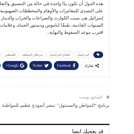
‬على‭ ‬التصدى‭ ‬للمغامرات‭ ‬والأوهام‭ ‬والمخططات‭ ‬الصهيونية‭.‬
‬اقترب‭ ‬موعد‭ ‬السقوط‭ ‬والنهاية‭.. ‬
اسرائسل
اطماع اسرائسل
سرطان المنطقة
فلسطين
Google+
Twitter
Facebook
شارك
السابق بوست
برنامج “المواطن والمسئول” :مصر أنموذج عظيم للمواطنة
قد يعجبك ايضا