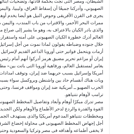
‬والذى‭ ‬بادر‭ ‬الكيان‭ ‬بالاعتراف‭ ‬به،‭ ‬وهو‭ ‬ما‭ ‬يشير‭ ‬إلى‭ ‬صراع‭ ‬محموم‭ ‬قادم‭ ‬بقوة‭.‬
‬ترامب‭ ‬لأوهام‭ ‬نتنياهو‭.‬