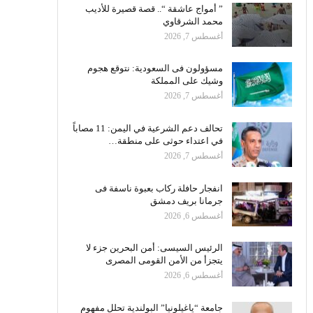
” أمواج عاشقة “.. قصة قصيرة للأديب
محمد الشرقاوي
أغسطس 7, 2026
مسؤولون فى السعودية: نتوقع هجوم
وشيك على المملكة
أغسطس 7, 2026
تحالف دعم الشرعية في اليمن: 11 مصاباً
في اعتداء حوثى على منطقة…
أغسطس 7, 2026
انفجار حافلة ركاب بعبوة ناسفة فى
جرمانا بريف دمشق
أغسطس 6, 2026
الرئيس السيسى: أمن البحرين جزء لا
يتجزأ من الأمن القومى المصرى
أغسطس 6, 2026
جامعة “ياغيلونيا” البولندية تحلل مفهوم