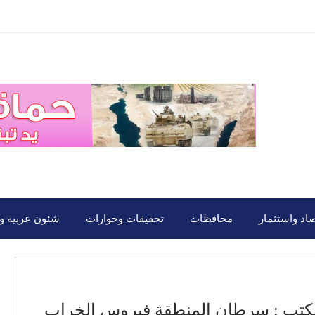
صاد واستثمار
محافظات
تحقيقات وحوارات
شئون عربية ود