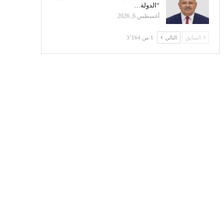
“الدولة…
أغسطس 6, 2026
السابق
التالي
1 من 3٬164