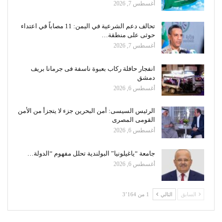
أغسطس 7, 2026
تحالف دعم الشرعية في اليمن: 11 مصاباً في اعتداء
حوثى على منطقة…
أغسطس 7, 2026
انفجار حافلة ركاب بعبوة ناسفة فى جرمانا بريف
دمشق
أغسطس 6, 2026
الرئيس السيسى: أمن البحرين جزء لا يتجزأ من الأمن
القومى المصرى
أغسطس 6, 2026
جامعة “ياغيلونيا” البولندية تحلل مفهوم “الدولة…
أغسطس 6, 2026
السابق
التالي
1 من 3٬164