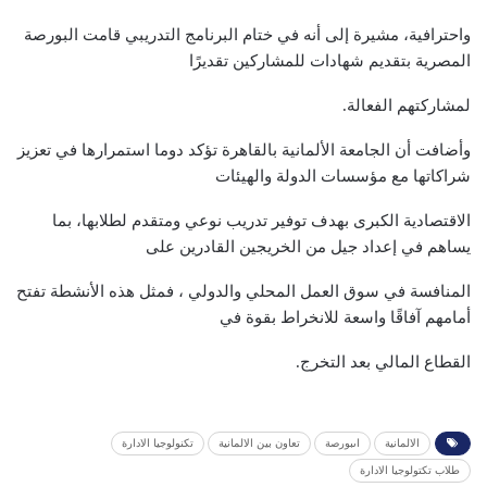
واحترافية، مشيرة إلى أنه في ختام البرنامج التدريبي قامت البورصة
المصرية بتقديم شهادات للمشاركين تقديرًا
لمشاركتهم الفعالة.
وأضافت أن الجامعة الألمانية بالقاهرة تؤكد دوما استمرارها في تعزيز
شراكاتها مع مؤسسات الدولة والهيئات
الاقتصادية الكبرى بهدف توفير تدريب نوعي ومتقدم لطلابها، بما
يساهم في إعداد جيل من الخريجين القادرين على
المنافسة في سوق العمل المحلي والدولي ، فمثل هذه الأنشطة تفتح
أمامهم آفاقًا واسعة للانخراط بقوة في
القطاع المالي بعد التخرج.
الالمانية
اىبورصة
تعاون بين الالمانية
تكنولوجيا الادارة
طلاب تكتولوجيا الادارة