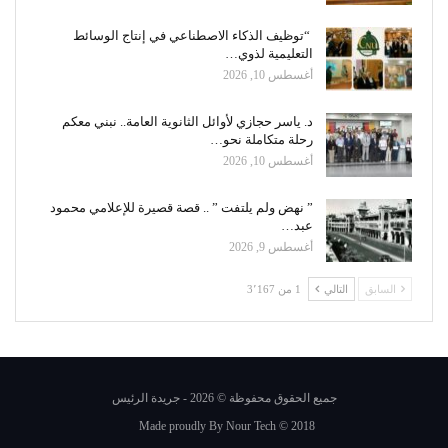
“توظيف الذكاء الاصطناعي في إنتاج الوسائط
التعليمية لذوي…
أغسطس 10, 2026
د. ياسر حجازي لأوائل الثانوية العامة.. نبني معكم
رحلة متكاملة نحو…
أغسطس 10, 2026
” نهض ولم يلتفت ” .. قصة قصيرة للإعلامي محمود
عبد…
أغسطس 9, 2026
السابق
التالي
1 من 3٬167
جميع الحقوق محفوظة © 2026 - جريدة الرئيس
Made proudly By
Nour Tech
© 2018