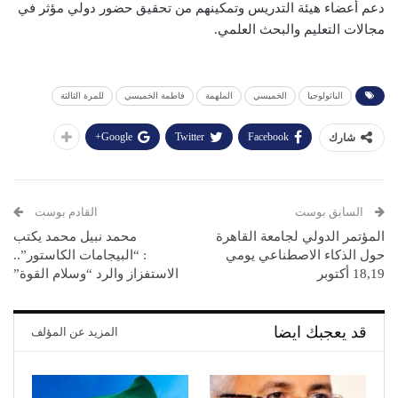
دعم أعضاء هيئة التدريس وتمكينهم من تحقيق حضور دولي مؤثر في
مجالات التعليم والبحث العلمي.
الباثولوجيا
الخميسي
الملهمة
فاطمة الخميسي
للمرة الثالثة
Google+
Twitter
Facebook
شارك
السابق بوست
القادم بوست
المؤتمر الدولي لجامعة القاهرة
محمد نبيل محمد يكتب
حول الذكاء الاصطناعي يومي
: “البيجامات الكاستور”..
18,19 أكتوبر
الاستفزاز والرد “وسلام القوة”
قد يعجبك ايضا
المزيد عن المؤلف