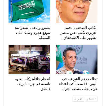
الكاتب الصحفي محمد
مسؤولون فى السعودية:
العزيزي يكتب: حين ينتصر
نتوقع هجوم وشيك على
الظهور على الاستحقاق !
المملكة
تحالف دعم الشرعية في
انفجار حافلة ركاب بعبوة
اليمن: 11 مصاباً في اعتداء
ناسفة فى جرمانا بريف
حوثى على منطقة نجران
دمشق
السابق
التالي