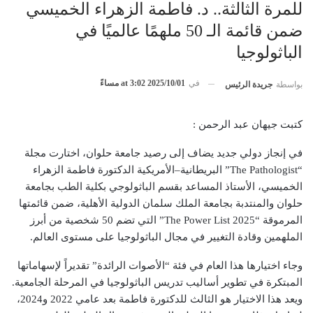
للمرة الثالثة.. د. فاطمة الزهراء الخميسي
ضمن قائمة الـ 50 ملهمًا عالميًا في
الباثولوجيا
في
2025/10/01 at 3:02 مساءً
بواسطة
جريدة الرئيس
كتبت جيهان عبد الرحمن :
في إنجاز دولي جديد يضاف إلى رصيد جامعة حلوان، اختارت مجلة
“The Pathologist” البريطانية–الأمريكية الدكتورة فاطمة الزهراء
الخميسي، الأستاذ المساعد بقسم الباثولوجي بكلية الطب بجامعة
حلوان والمنتدبة بجامعة الملك سلمان الدولية الأهلية، ضمن قائمتها
المرموقة “The Power List 2025” التي تضم 50 شخصية من أبرز
الملهمين وقادة التغيير في مجال الباثولوجيا على مستوى العالم.
وجاء اختيارها هذا العام في فئة “الأصوات الرائدة” تقديراً لإسهاماتها
المبتكرة في تطوير أساليب تدريس الباثولوجيا في المرحلة الجامعية.
ويعد هذا الاختيار هو الثالث للدكتورة فاطمة بعد عامي 2022 و2024،