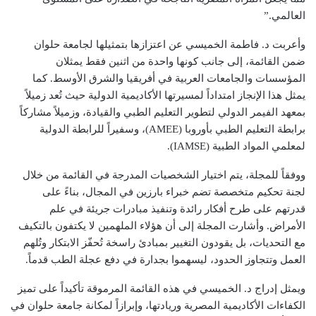
العالمي.”
وأعربت د. فاطمة الخميسي عن اعتزازها بتمثيلها لجامعة حلوان
ضمن القائمة، إلى جانب كونها واحدة من اثنين فقط يمثلان
المؤسسات والجامعات العربية في أفريقيا والشرق الأوسط. كما
يمثل هذا الإنجاز امتداداً لمسيرتها الأكاديمية الدولية حيث تُعد زميلاً
بمعهد الفيمر الدولي لتطوير التعليم الطبي والقيادة، وزميلاً مشاركاً
برابطة التعليم الطبي بأوروبا (AMEE)، وسفيراً للرابطة الدولية
لمعلمي المواد الطبية (IAMSE).
ووفقاً للمجلة، يتم اختيار الشخصيات المدرجة في القائمة من خلال
لجنة تحكيم متخصصة تضم خبراء بارزين في المجال، بناءً على
قدرتهم على طرح أفكار رائدة وتنفيذ مبادرات جريئة في علم
الأمراض. وأشارت المجلة إلى أن هؤلاء الملهمين لا يكتفون بالتكيف
مع التحديات، بل يقودون التغيير بمبادئ راسخة تُحفّز الابتكار وتُلهم
العمل وتتجاوز الحدود، ليسهموا بجدارة في دفع عجلة الطب قدماً.
ويمثل إدراج د. الخميسي في هذه القائمة المرموقة تأكيداً على تميز
الكفاءات الأكاديمية المصرية وريادتها، وإبرازاً لمكانة جامعة حلوان في