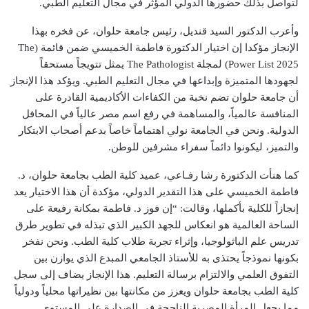
لتواصل بذلك حضورها الدولي المؤثر في مجال التعليم الطبي.
وأعرب الدكتور السيد قنديل، رئيس جامعة حلوان، عن فخره بهذا
الإنجاز مؤكدا إن اختيار الدكتورة فاطمة الخميسي ضمن قائمة (The
Power List 2025) لمجلة The Pathologist يمثل تتويجاً مستحقاً
لجهودها المتميزة وإبداعها في مجال التعليم الطبي. ويؤكد هذا الإنجاز
أن جامعة حلوان تضم نخبة من الكفاءات الأكاديمية القادرة على
المنافسة عالمياً، والمساهمة في رفع اسم مصر عالياً في المحافل
الدولية. ونحن في الجامعة نولي اهتماماً خاصاً بدعم أصحاب الابتكار
والتميز، ليكونوا دائماً سفراء مشرفين للوطن.
كما هنأت الدكتورة رشا رفـاعي، عميد كلية الطب بجامعة حلوان، د.
فاطمة الخميسي على هذا التقدير الدولي، مؤكدة أن هذا الاختيار يعد
إنجازاً للكلية بأكملها، وقالت: “إن فوز د. فاطمة بمكانة رفيعة على
الساحة العالمية هو انعكاس للجهد الكبير الذي تبذله في تطوير طرق
تدريس علم الباثولوجيا، وإثراء تجربة طلاب كلية الطب. ونحن نفخر
بكونها نموذجاً يحتذى به للأستاذ الجامعي المبدع الذي يوازن بين
التفوق العلمي والالتزام برسالة التعليم. هذا الإنجاز يضاف إلى سجل
كلية الطب بجامعة حلوان ويعزز من مكانتها بين نظيراتها محلياً ودولياً
مما يجعل المرأة المصرية الناجحة في الصدارة على المستوى