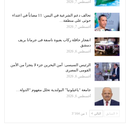
أغسطس 7, 2026
تحالف دعم الشرعية في اليمن: 11 مصاباً في اعتداء
حوثى على منطقة…
أغسطس 7, 2026
انفجار حافلة ركاب بعبوة ناسفة فى جرمانا بريف
دمشق
أغسطس 6, 2026
الرئيس السيسى: أمن البحرين جزء لا يتجزأ من الأمن
القومى المصرى
أغسطس 6, 2026
جامعة “ياغيلونيا” البولندية تحلل مفهوم “الدولة…
أغسطس 6, 2026
السابق
التالي
1 من 3٬164