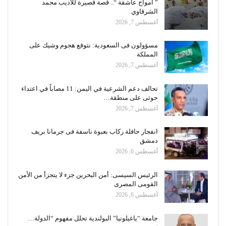
” أمواج عاشقة “.. قصة قصيرة للأديب محمد
الشرقاوي
أغسطس 7, 2026
مسؤولون فى السعودية: نتوقع هجوم وشيك على
المملكة
أغسطس 7, 2026
تحالف دعم الشرعية في اليمن: 11 مصاباً في اعتداء
حوثى على منطقة…
أغسطس 7, 2026
انفجار حافلة ركاب بعبوة ناسفة فى جرمانا بريف
دمشق
أغسطس 6, 2026
الرئيس السيسى: أمن البحرين جزء لا يتجزأ من الأمن
القومى المصرى
أغسطس 6, 2026
جامعة “ياغيلونيا” البولندية تحلل مفهوم “الدولة…