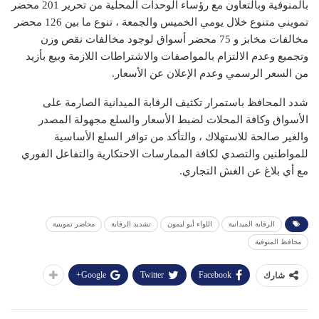
بالمنوفية وبالتعاون مع رؤساء الوحدات المحلية من تحرير 201 محضر
تمويني متنوع خلال يومي الخميس والجمعة ، تنوع ما بين 126 محضر
مخالفات مخابز و 75 محضر أسواق لوجود مخالفات نقص وزن
وتجميع وعدم الالتزام بالمواصفات والاشتراطات اللازمة وبيع بأزيد
من السعر الرسمي وعدم الإعلان عن الأسعار.
شدد المحافظ باستمرار تكثيف الرقابة الميدانية الصارمة على
الأسواق وكافة المحلات لضبط الأسعار والسلع مجهولة المصدر
والغير صالحة للاستهلاك ، والتأكد من توافر السلع الأساسية
للمواطنين والتصدي لكافة الممارسات الاحتكارية والتفاعل الفوري
مع أي بلاغ عن الغش التجاري.
الرقابة الميدانية
اللواء أبو ليمون
تشديد الرقابة
محاضر تموينية
محافظ المنوفية
Google+
Twitter
Facebook
شارك