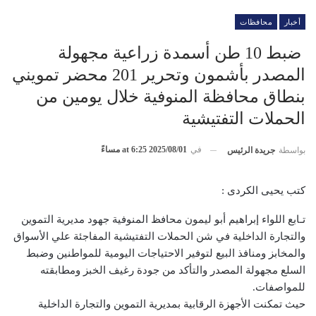
أخبار
محافظات
ضبط 10 طن أسمدة زراعية مجهولة
المصدر بأشمون وتحرير 201 محضر تمويني
بنطاق محافظة المنوفية خلال يومين من
الحملات التفتيشية
في
2025/08/01 at 6:25 مساءً
بواسطة
جريدة الرئيس
كتب يحيى الكردى :
تـابع اللواء إبراهيم أبو ليمون محافظ المنوفية جهود مديرية التموين
والتجارة الداخلية في شن الحملات التفتيشية المفاجئة علي الأسواق
والمخابز ومنافذ البيع لتوفير الاحتياجات اليومية للمواطنين وضبط
السلع مجهولة المصدر والتأكد من جودة رغيف الخبز ومطابقته
للمواصفات.
حيث تمكنت الأجهزة الرقابية بمديرية التموين والتجارة الداخلية