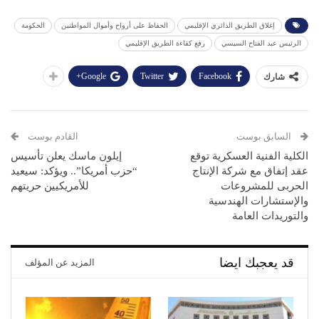
إغلاق الطريق الدائري الإقليمي
الحفاظ على أرواح وأموال المواطنين
الحكومة
الرئيس عبد الفتاح السيسي
رفع كفاءة الطريق الإقليمي
Google+
Twitter
Facebook
شارك
السابق بوست
القادم بوست
الكلية الفنية العسكرية توقع
إيلون ماسك يعلن تأسيس
عقد إتفاق مع شركة الإنتاج
“حزب أمريكا”.. ويؤكد: سيعيد
الحربى للمشروعات
للأمريكيين حريتهم
والإستشارات الهندسية
والتوريدات العامة
قد يعجبك ايضا
المزيد عن المؤلف