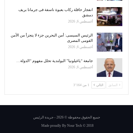
انفجار حافلة ركاب بعبوة ناسفة فى جرمانا بريف
دمشق
أغسطس 6, 2026
الرئيس السيسى: أمن البحرين جزء لا يتجزأ من الأمن
القومى المصرى
أغسطس 6, 2026
جامعة “ياغيلونيا” البولندية تحلل مفهوم “الدولة…
أغسطس 6, 2026
السابق
التالي
1 من 3٬164
جميع الحقوق محفوظة © 2026 - جريدة الرئيس
Made proudly By
Nour Tech
© 2018