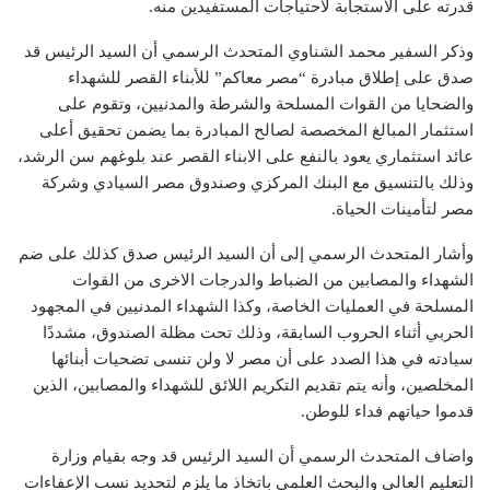
قدرته على الاستجابة لاحتياجات المستفيدين منه.
وذكر السفير محمد الشناوي المتحدث الرسمي أن السيد الرئيس قد
صدق على إطلاق مبادرة “مصر معاكم” للأبناء القصر للشهداء
والضحايا من القوات المسلحة والشرطة والمدنيين، وتقوم على
استثمار المبالغ المخصصة لصالح المبادرة بما يضمن تحقيق أعلى
عائد استثماري يعود بالنفع على الابناء القصر عند بلوغهم سن الرشد،
وذلك بالتنسيق مع البنك المركزي وصندوق مصر السيادي وشركة
مصر لتأمينات الحياة.
وأشار المتحدث الرسمي إلى أن السيد الرئيس صدق كذلك على ضم
الشهداء والمصابين من الضباط والدرجات الاخرى من القوات
المسلحة في العمليات الخاصة، وكذا الشهداء المدنيين في المجهود
الحربي أثناء الحروب السابقة، وذلك تحت مظلة الصندوق، مشددًا
سيادته في هذا الصدد على أن مصر لا ولن تنسى تضحيات أبنائها
المخلصين، وأنه يتم تقديم التكريم اللائق للشهداء والمصابين، الذين
قدموا حياتهم فداء للوطن.
واضاف المتحدث الرسمي أن السيد الرئيس قد وجه بقيام وزارة
التعليم العالي والبحث العلمي باتخاذ ما يلزم لتحديد نسب الإعفاءات