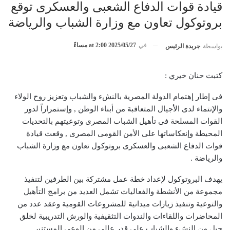
قيادة قوات الدفاع الشعبى والعسكرى توقع
بروتوكول تعاون مع وزارة الشباب والرياضة
في
2025/05/27 at 2:00 مساءً
بواسطة
جريدة الرئيس
كتبت حنان خيري :
فى إطار إهتمام الدولة المصرية بالنشء والشباب وتعزيز روح الولاء
والإنتماء لدى الأجيال المتعاقبة من أبناء الوطن , وإستمراراً لدور
القوات المسلحة فى تأهيل الشباب المصرى وتوعيتهم بالتحديات
المحيطة وإنعكاساتها على الأمن القومى المصرى , وقعت قيادة
قوات الدفاع الشعبى والعسكرى بروتوكول تعاون مع وزارة الشباب
والرياضة .
يهدف البروتوكول لإعداد خطة عمل مشتركة بين الطرفين لتنفيذ
مجموعة من الأنشطة والفعاليات تشمل العديد من برامج التأهيل
والتوعية وتنفيذ زيارات ميدانية للمشروعات القومية وعقد عدد من
المحاضرات واللقاءات والندوات التثقيفية والورش التدريبية لخلق
جيل من النشء والشباب على قدر عالى من الوعى المستنير