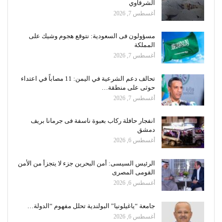
الشرقاوي
أغسطس 7, 2026
مسؤولون فى السعودية: نتوقع هجوم وشيك على
المملكة
أغسطس 7, 2026
تحالف دعم الشرعية في اليمن: 11 مصاباً في اعتداء
حوثى على منطقة…
أغسطس 7, 2026
انفجار حافلة ركاب بعبوة ناسفة فى جرمانا بريف
دمشق
أغسطس 6, 2026
الرئيس السيسى: أمن البحرين جزء لا يتجزأ من الأمن
القومى المصرى
أغسطس 6, 2026
جامعة “ياغيلونيا” البولندية تحلل مفهوم “الدولة…
أغسطس 6, 2026