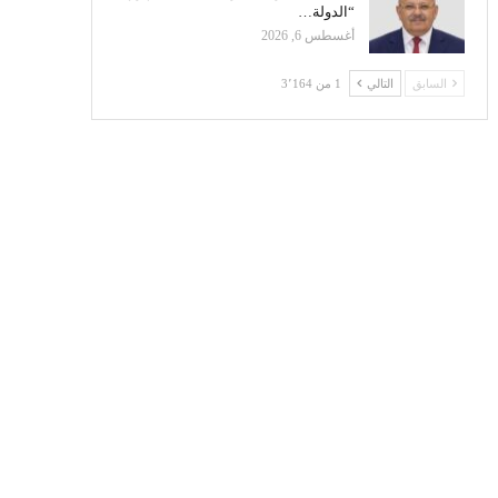
“الدولة…
أغسطس 6, 2026
السابق
التالي
1 من 3٬164