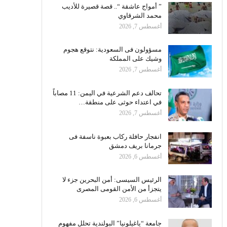
” أمواج عاشقة “.. قصة قصيرة للأديب
محمد الشرقاوي
أغسطس 7, 2026
مسؤولون فى السعودية: نتوقع هجوم
وشيك على المملكة
أغسطس 7, 2026
تحالف دعم الشرعية في اليمن: 11 مصاباً
في اعتداء حوثى على منطقة…
أغسطس 7, 2026
انفجار حافلة ركاب بعبوة ناسفة فى
جرمانا بريف دمشق
أغسطس 6, 2026
الرئيس السيسى: أمن البحرين جزء لا
يتجزأ من الأمن القومى المصرى
أغسطس 6, 2026
جامعة “ياغيلونيا” البولندية تحلل مفهوم