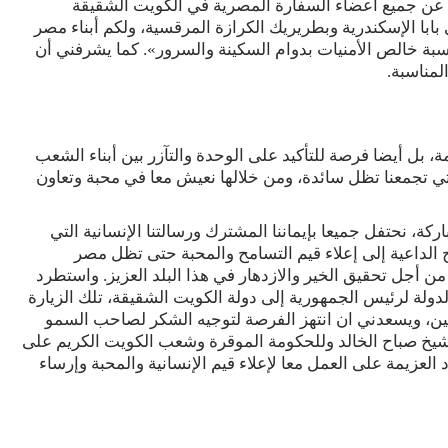
ة عن جميع أعضاء السفارة المصرية في الكويت الشقيقة
 بابا الإسكندرية وبطريريك الكرازة المرقسية، ولكم أبناء مصر
سبة خالص الأمنيات بدوام السكينة والسرور». كما يشرفني أن
لمناسبة.
 بل أيضا فرصة للتأكيد على الوحدة والتآزر بين أبناء الشعب
لتي تجمعنا تظل سائدة، ومن خلالها نعيش معا في محبة وتعاون
ة، نحتفل جميعا بإيماننا المشترك ورسالتنا الإنسانية التي
ح الداعية إلى إعلاء قيم التسامح والمحبة حتى تظل مصر
ن أجل تحقيق الخير والازدهار في هذا البلد العزيز. واستطرد
لدولة لرئيس الجمهورية إلى دولة الكويت الشقيقة، تلك الزيارة
ن، ويسعدني ان انتهز الفرصة لتوجيه الشكر لصاحب السمو
شيخ صباح الخالد وللحكومة الموقرة وشعب الكويت الكريم على
د العزيمة على العمل معا لإعلاء قيم الإنسانية والمحبة وإرساء