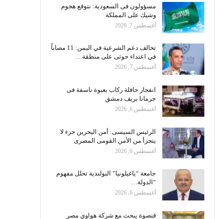
مسؤولون فى السعودية: نتوقع هجوم
وشيك على المملكة
أغسطس 7, 2026
تحالف دعم الشرعية في اليمن: 11 مصاباً
في اعتداء حوثى على منطقة…
أغسطس 7, 2026
انفجار حافلة ركاب بعبوة ناسفة فى
جرمانا بريف دمشق
أغسطس 6, 2026
الرئيس السيسى: أمن البحرين جزء لا
يتجزأ من الأمن القومى المصرى
أغسطس 6, 2026
جامعة “ياغيلونيا” البولندية تحلل مفهوم
“الدولة…
أغسطس 6, 2026
قنصوة يبحث مع شركة هواوي مصر