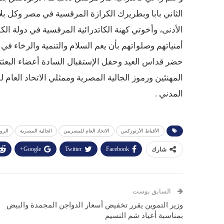
الثاني بابا وبطريرك الكرازة المرقسية في مصر وكل ب
الأدنى، وأخوتي كهنة الكاتدرائية المرقسية في دولة الك
أمنياتهم وصلواتهم بأن يعم السلام والتنمية والرخاء في
حضر قداس العيد وحفل الإستقبال السادة أعضاء البعثت
المهنئين ورموز الجالية المصرية وممثلي الاتحاد العا
المدني .
الأقباط الأرثوزكس
الاتحاد العام للمصريين
الجالية المصرية
الرو
Google+
Twitter
Facebook
شارك
السابق بوست
وزير التموين يقرر تخفيض أسعار الدواجن المجمدة والبيض
بمناسبة أعياد شم النسيم