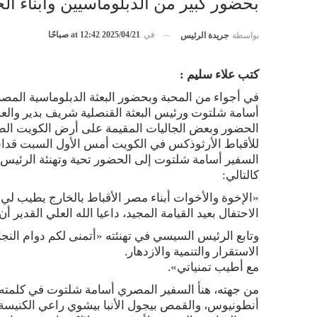
بحضور كبير من الدبلوماسيين وأبناء الج
في
2025/04/21 at 12:42 صباحًا
بواسطة
جريدة الرئيس
كتب علاء سليم :
في أجواء من المحبة وبحضور البعثة الدبلوماسية المصري
أسامة شلتوت ورئيس البعثة القنصلية شريف بدير والعم
الحضور وبعض الجاليات المقيمة على أرض الكويت الطيب
للأقباط الأرثوذكس في الكويت أمس الأول السبت قداس
السفير أسامة شلتوت إلى الحضور تحية وتهنئة الرئيس 
كالتالي:
«الإخوة والأخوات أبناء مصر الأقباط بالخارج يطيب لي 
الاحتفال بعيد القيامة المجيد، داعيا الله العلي القدير أ
وتابع الرئيس السيسي في تهنئته «أتمنى لكم دوام النجا
الاستقرار والتنمية والازدهار.
مع أطيب تمنياتي».
من جهته، هنأ السفير المصري أسامة شلتوت في كلمته ب
أنطونيوس، والقمص بيجول الأنبا بيشوي راعي الكنيسة 