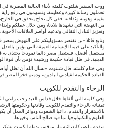
ووجه السفير شلتوت كلمته لأبناء الجالية المصرية في
تحملون رسالة كبيرة وعظيمة، وتسهمون في رفع راية 
بقيمه وهويته وثقافته. ففي كل نجاح يتحقق في الخارج،
من النهضة التي تشهدها بلادنا، ومن خلال عملكم وإبداع
وتعزيز التبادل الثقافي وتدعيم أواصر العلاقات الأخوية م
وتابع قائلا «لن تقتصر مسؤوليتكم على النهوض بمصر 
والتأكيد على قيمنا الإنسانية العميقة التي تؤمن بالعد
مستقبل أفضل، فستظل مصر دائما نموذجا يحتذى به في 
الدينية، في ظل قيادة حكيمة ورشيدة تؤمن بأن قوة ال
وفي ختام كلمته، قال شلتوت «نسأل الله أن تظل أواصر
القيادة الحكيمة لقيادتي البلدين،، ودمتم فخرا لمصر ف
الرخاء والتقدم للكويت
وفي كلمته التي ألقاها خلال قداس العيد رحب راعي ال
تمنياته بالرخاء والتقدم للكويت وقادتها وحكومتها الرشي
بالاستقرار والتقدم، داعيا الشعوب ودوائر العمل أن يك
العلوم والتكنولوجيا لما فيه صالح الناس وخيرها.
وتقدم راعي كاتدرائية مار مرقس بدولة الكويت بشكر ج