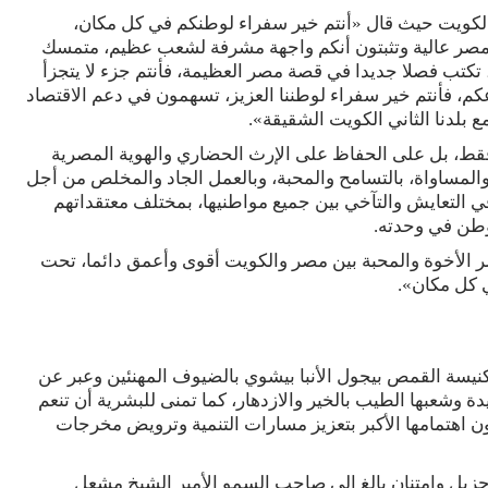
 الكويت حيث قال «أنتم خير سفراء لوطنكم في كل مكان،
مصر عالية وتثبتون أنكم واجهة مشرفة لشعب عظيم، متمسك
 تكتب فصلا جديدا في قصة مصر العظيمة، فأنتم جزء لا يتجزأ
كم، فأنتم خير سفراء لوطننا العزيز، تسهمون في دعم الاقتصاد
ع بلدنا الثاني الكويت الشقيقة».
فقط، بل على الحفاظ على الإرث الحضاري والهوية المصرية
ل والمساواة، بالتسامح والمحبة، وبالعمل الجاد والمخلص من أجل
التعايش والتآخي بين جميع مواطنيها، بمختلف معتقداتهم
وطن في وحدته.
 الأخوة والمحبة بين مصر والكويت أقوى وأعمق دائما، تحت
ي كل مكان».
كنيسة القمص بيجول الأنبا بيشوي بالضيوف المهنئين وعبر عن
دة وشعبها الطيب بالخير والازدهار، كما تمنى للبشرية أن تنعم
ون اهتمامها الأكبر بتعزيز مسارات التنمية وترويض مخرجات
زيل وامتنان بالغ إلى صاحب السمو الأمير الشيخ مشعل