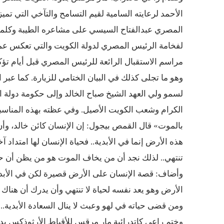
الأحمد لرعايته السامية لقيم التسامح والتآخي التي تم
المصري عبدالفتاح السيسي على مشاعره الطيبة وكلمته ال
لفخامة الرئيس المصري لدولة الكويت والتي تعكس عمق ا
مراسم الاستقبال الرائعة للرئيس المصري قبل أيام تؤك
وهو ما تجلى كذلك في البيان الختامي للزيارة. كما عبر 
لسمو ولي العهد الشيخ صباح الخالد وإلى حكومة دولة ال
الكرام وشعب الكويت الأصيل. وفي عظته بهذه المناسبة ا
بالموت» قال القمص بيجول: إن الإنسان كائن خالد، وأن 
هذه الأرض إنما في الأبدية.. فحياة الإنسان لها امتداد آ
تنتهي.. لذلك نجد أن من يخاف الموت هو من يظن أن حيات
وأضاف: قصة الإنسان على الأرض قصيرة لكن في الأبدية
الأرض وهو يعد نفسه لحياة لا تنتهي وأن يدرك أن هناك 
ومن قضى حياته في لهو وعبث لا ينال السعادة الأبدية..
وختم راعي كاتدرائية مار مرقس للأقباط الأرثوذكس بدول