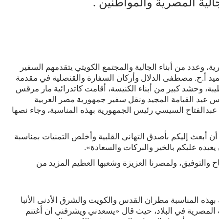
الية المصرية والمواطنين .
ة، وعدد من أبناء الجالية والمجتمع الكويتي يتقدمهم السفير
يد أ.ح. مصطفى الدلال وأركان السفارة والقنصلية في مقدمة
ة، وحشد كبير من أبناء الكنيسة، أقامت كاتدرائية مار مرقس
 عيد القيامة المجيد ونقل سفير جمهورية مصر العربية
عبدالفتاح السيسي رئيس الجمهورية بهذه المناسبة، وجاء نصها
أن أبعث إليكم بأصدق التهاني القلبية وأخلص التمنيات بمناسبة
ن يعيده عليكم بالخير والبركات والسعادة».
ح والتوفيق، ولمصرنا العزيزة وشعبها العظيم المزيد من
هذه المناسبة مطران القدس والكويت والشرق الأدنى الأنبا
المصرية في البلاد، حيث قال «يسعدني ويشرفني ان أغتنم