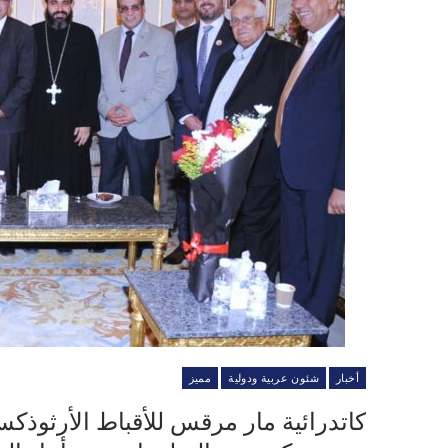
أخبار
شئون عربية ودولية
مميز
كاتدرائية مار مرقس للأقباط الأرثوذك