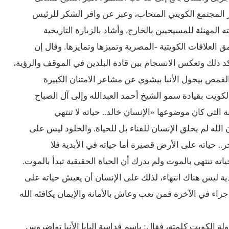
يز المجتمع الكويتي المتحاب، وعبر عن وافر الشكر للرئيس
مهنئة للمسيحيين بالخارج. وأشاد بالزيارة التاريخية
لعلاقات الكويتية -المصرية وتميزها وتمايزها. وقال إن
د ذلك وتعكس الانسجام بين قادة البلدين في الموقف والرؤية،
القمص بيجول الأنبا بيشوي عن مشاعر الامتنان الكبيرة
كويت بقيادة سمو الشيخ أحمد العبدالله وإلى آل الصباح
لتي كان موضوعها «الإنسان خالد.. حياته لا تنتهي
الله لم يخلق الإنسان للفناء بل للحياة. والخلود ليس على
خر.. حياته على الأرض قصيرة أما حياته في الأبدية فلا
ه تنتهي بالموت ولم يدرك أن الحياة الحقيقية تبدأ بالموت.
 ليس هناك انتهاء، لذلك على الإنسان أن يعيش حياته على
جزاء في الآخرة فمن تعب وعاش بالأمانة والإيمان يكافئه الله
ة الكويت كلمته، فقال: باسم قداسة البابا الأنبا تواضروس