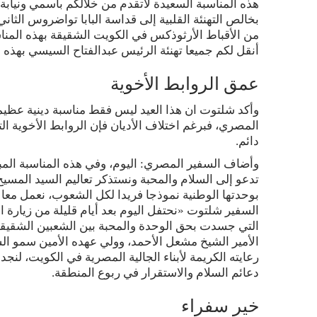
هذه المناسبة السعيدة لأتقدم من خلالكم باسمي ونياب
بخالص التهنئة القلبية إلى قداسة البابا تواضروس الثاني
من الأقباط الأرثوذكس في الكويت الشقيقة بهذه المنا
أنقل لكم جميعا تهنئة الرئيس عبدالفتاح السيسي بهذه ا
عمق الروابط الأخوية
وأكد شلتوت ان هذا العيد ليس فقط مناسبة دينية عظيمة،
المصري، فبرغم اختلاف الأديان فإن الروابط الأخوية ا
دائم.
وأضاف السفير المصري: اليوم، وفي هذه المناسبة المبارك
تدعو إلى السلام والمحبة ونستذكر تعاليم السيد المسي
بوحدتها الوطنية نموذجا فريدا لكل الشعوب، نعمل معا م
السفير شلتوت «نحتفل اليوم بعد أيام قليلة من زيارة ا
التي جسدت بحق الوحدة والمحبة بين الشعبين الشقيقي
الأمير الشيخ مشعل الأحمد، وولي عهده الأمين سمو ال
رعايته الكريمة لأبناء الجالية المصرية في الكويت، لنجد
دعائم السلام والاستقرار في ربوع المنطقة.
خير سفراء