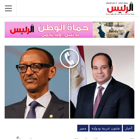
أخبار
شئون عربية ودولية
مميز