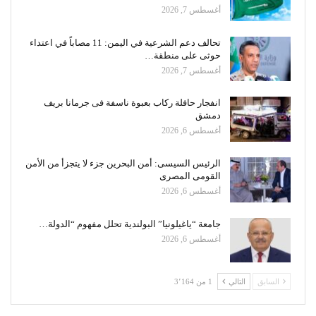
أغسطس 7, 2026
تحالف دعم الشرعية في اليمن: 11 مصاباً في اعتداء
حوثى على منطقة…
أغسطس 7, 2026
انفجار حافلة ركاب بعبوة ناسفة فى جرمانا بريف
دمشق
أغسطس 6, 2026
الرئيس السيسى: أمن البحرين جزء لا يتجزأ من الأمن
القومى المصرى
أغسطس 6, 2026
جامعة “ياغيلونيا” البولندية تحلل مفهوم “الدولة…
أغسطس 6, 2026
السابق
التالي
1 من 3٬164