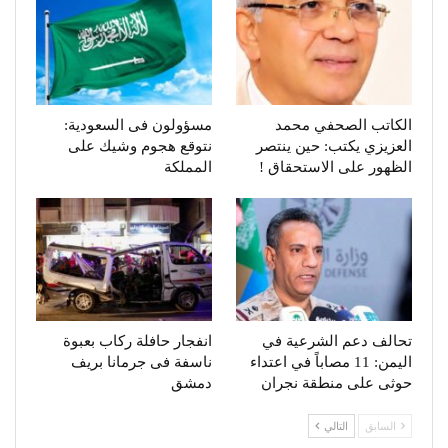
الكاتب الصحفي محمد
مسؤولون فى السعودية:
العزيزي يكتب: حين ينتصر
نتوقع هجوم وشيك على
الظهور على الاستحقاق !
المملكة
تحالف دعم الشرعية في
انفجار حافلة ركاب بعبوة
اليمن: 11 مصاباً في اعتداء
ناسفة فى جرمانا بريف
حوثى على منطقة نجران
دمشق
السابق
التالي