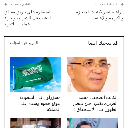
السابق بوست
القادم بوست
إبراهيم نصر يكتب: المعجزة
السيطرة على حريق مغالق
والكرامة والإهانة
الخشب فى الشرابية وإجراء
عمليات التبريد
قد يعجبك ايضا
المزيد عن المؤلف
الكاتب الصحفي محمد
مسؤولون فى السعودية:
العزيزي يكتب: حين ينتصر
نتوقع هجوم وشيك على
الظهور على الاستحقاق !
المملكة