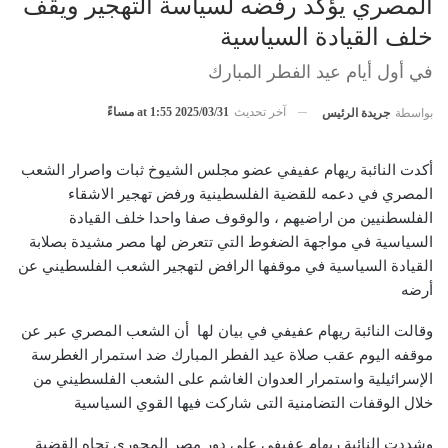
المصري يؤكد رفضه لسياسة التهجير ويقف
خلف القيادة السياسية
في أول أيام عيد الفطر المبارك
آخر تحديث
2025/03/31 at 1:55 مساءً
بواسطة
جريدة الرئيس
أكدت النائبة ريهام عفيفي عضو مجلس الشيوخ ثبات واصرار الشعب
المصري في دعمه للقضية الفلسطينية ورفض تهجير الاشقاء
الفلسطنيين من اراضيهم ، والوقوف صفا واحدا خلف القيادة
السياسية في مواجهة الضغوط التي تتعرض لها مصر مشيدة بصلابة
القيادة السياسية في موقفها الرافض لتهجير الشعب الفلسطيني عن
أرضه
وقالت النائبة ريهام عفيفي في بيان لها أن الشعب المصري عبر عن
موقفه اليوم عقب صلاة عيد الفطر المبارك ضد استمرار الغطرسة
الإسرائيلية واستمرار العدوان الغاشم على الشعب الفلسطيني من
خلال الوقفات التضامنية التى شاركت فيها القوي السياسية
وشددت النائبة ريهام عفيفي على دور مصر المحوري تجاه القضية