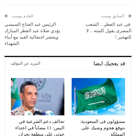
السابق بوست
القادم بوست
فى عيد الفطر .. الشعب
الرئيس عبد الفتاح السيسي
المصرى يقول كلمته .. لا
يؤدي صلاة عيد الفطر المبارك
للتهجير !
ويحضر احتفالية العيد مع أبناء
الشهداء
قد يعجبك ايضا
المزيد عن المؤلف
مسؤولون فى السعودية:
تحالف دعم الشرعية في
نتوقع هجوم وشيك على
اليمن: 11 مصاباً في اعتداء
المملكة
حوثى على منطقة نجران