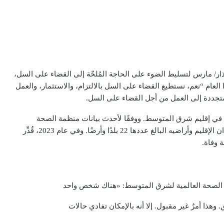
فل العالم كل عام باليوم العالمي لمكافحة السل في 24 آذار/ مارس لتسليط الضوء على الحاجة المُلحّة إلى القضاء على السل،
العام “نعم، نستطيع القضاء على السل بالالتزام، والاستثمار، والعمل
متجددة إلى العمل من أجل القضاء على السل.
 في إقليم شرق المتوسط. ووفقًا لأحدث بيانات منظمة الصحة
العالمية، فإن 8.7% من حالات السل في العالم تعيش في بلدان الإقليم وأراضيه البالغ عددها 22 بلدًا وأرضًا. وفي عام 2023، قُدِّر
ة الصحة العالمية لشرق المتوسط: «هناك شخص واحد