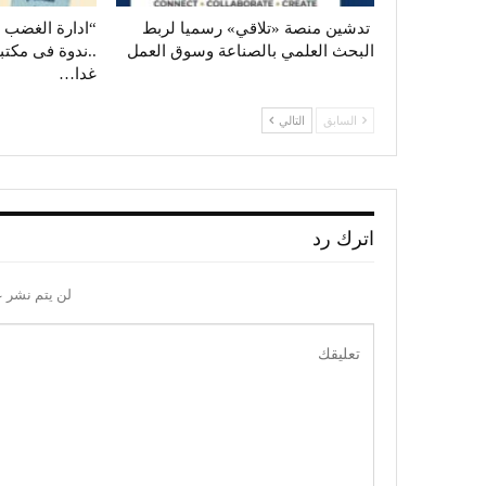
تدشين منصة «تلاقي» رسميا لربط
“ادارة الغضب و
البحث العلمي بالصناعة وسوق العمل
..ندوة فى مكت
غدا…
السابق
التالي
اترك رد
لن يتم نشر ع