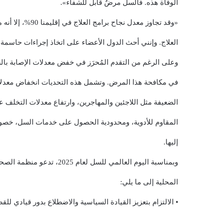
الوفاة هذه. فالسل مرضٌ قابلٌ للشفاء».
«وقد تجاوز معدل نجاح برامج العلاج في إقليمنا 90%، إلا أنه من كل 10 حالات يوجد 3 حالات لا تُكتَشَف ولا تتلقى
العلاج. وإنني أحث الدول الأعضاء على اتخاذ إجراءات حاسمة
وعلى الرغم من التقدم المُحرَز في خفض معدلات الإصابة بالس
في مكافحة هذا المرض. وتشمل هذه التحديات انخفاض معدلات 
الضعيفة مثل اللاجئين والمهاجرين، وارتفاع معدلات التخلف ع
المقاوم للأدوية، ومحدودية الحصول على خدمات السل، خصو
إليها.
وبمناسبة اليوم العالمي للسل لعام 2025، تدعو منظمة الصحة العالمية الحكومات والمهنيين الصحيين والمجتمعات
المحلية إلى ما يلي:
• الالتزام بتعزيز القيادة السياسية والاضطلاع بدور قيادي ل