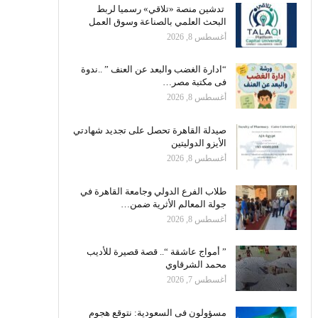
تدشين منصة «تلاقي» رسميا لربط
البحث العلمي بالصناعة وسوق العمل
أغسطس 8, 2026
“ادارة الغضب والبعد عن العنف ” ..ندوة
فى مكتبة مصر…
أغسطس 8, 2026
صيدلة القاهرة تحصل على تجديد شهادتي
الأيزو الدوليتين
أغسطس 8, 2026
طلاب الفرع الدولي وجامعة القاهرة في
جولة المعالم الأثرية ضمن…
أغسطس 8, 2026
” أمواج عاشقة “.. قصة قصيرة للأديب
محمد الشرقاوي
أغسطس 7, 2026
مسؤولون فى السعودية: نتوقع هجوم