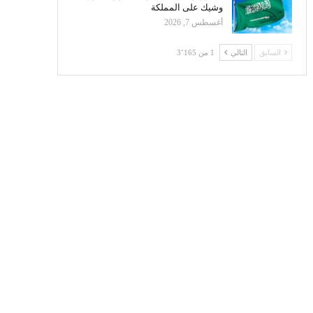
وشيك على المملكة
أغسطس 7, 2026
السابق
التالي
1 من 3٬165