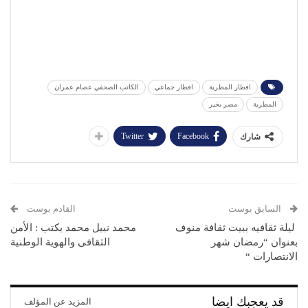
افطار المطرية
افطار جماعي
الكاتب الصحفي عصام عمران
المطرية
مصر بخير
Twitter
Facebook
شارك
السابق بوست
القادم بوست
ليلة ثقافيه ببيت ثقافة منوف
محمد نبيل محمد يكتب : الأمن
بعنوان “رمضان شهر
الثقافى والهوية الوطنية
الانتصارات “
قد يعجبك ايضا
المزيد عن المؤلف