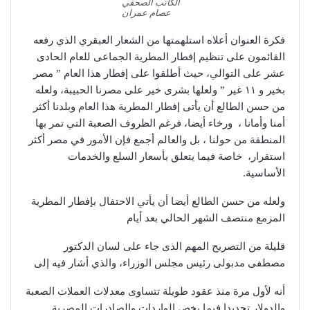
الكاتب الصحفي
عصام عمران
فكرة العنوان أعلاه استلهمتها من الشعار العبقري الذي رفعه
القائمون على تنظيم إفطار المطرية الجماعى للعام الحادى
عشر على التوالي، حيث أطلقوا على إفطار هذا العام ” مصر
بخير و ١١ غير ” ولعلها بشرى خير على مصرنا الحبيبة، ولعله
من حسن الطالع أن يأتى إفطار المطرية هذا العام وبلدنا أكثر
أمنا وأمانا ، ورخاء أيضا، فرغم الظروف الصعبة التي تمر بها
المنطقة من حولنا ، بل والعالم أجمع فإن الأمور في مصر أكثر
استقرار، خاصة فيما يتعلق بأسعار السلع والخدمات
الأساسية.
ولعله من حسن الطالع أيضا أن يأتي الاحتفال بإفطار المطرية
المزمع منتصف الشهر الحالي بعد أيام
قليلة من التصريح المهم الذى جاء على لسان الدكتور
مصطفى مدبولى رئيس مجلس الوزراء، والذي أشار فيه إلى
أنه لأول مرة منذ عقود طويلة تتساوى معدلات العملات الصعبة
والدولار تحديدا فيما يخص الواردات والصادرات المصرية