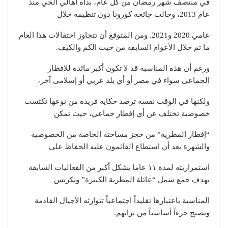
في منتصف شهر رمضان من كل عام، بدأه أهالي الحي منذ
عام 2013، وحالت جائحة كورونا دون تنظيمه خلال
عامي 2020 و2021. ومن المتوقع أن تتجاوز احتفالات هذا العام
ما تم خلال الأعوام السابقة من حيث الكم والكيف.
ورغم أن هذه المناسبة قد لا تكون أكبر مائدة للإفطار
الجماعى سواء في مصر أو أي بلد عربي أو إسلامى آخر،
ولكنها في الوقت نفسه ترصد حكاية فريدة من نوعها تكتسب
خصوصية تختلف عن أي إفطار جماعي، حيث تمكن
“إفطار المطرية” من حجز مساحته الخاصة من الخصوصية
والشهرة بعد أن استطاع القائمون عليه الحفاظ على
استمراريته لمدة ١١ عاما بشكل أكبر من الفعاليات السابقة
بهدف جمع شمل “عائلة المطرية الكبيرة” وتكريس
المناسبة باعتبارها تقليداً اجتماعياً تتوارثه الأجيال القادمة
ويصبح جزءاً أساسياً من تراثهم.