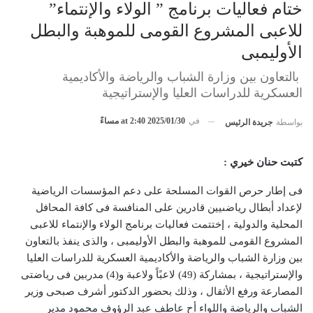
ختام فعاليات برنامج ” الولاء والإنتماء”
للاعبى المشروع القومى للموهبة والبطل
الأوليمبى
بالتعاون بين وزارة الشباب والرياضة والأكاديمية
العسكرية للدراسات العليا والإستراتيجية
في
2025/01/30 at 2:40 مساءً
بواسطة
جريدة الرئيس
كتبت حنان خيري :
فى إطار
حرص القوات المسلحة على دعم المؤسسات الرياضية
لإعداد أبطال
رياضىيين
قادرين على المنافسة فى كافة المحافل
المحلية والدولية ، إختتمت فعاليات برنامج الولاء والإنتماء للاعبى
المشروع القومى للموهبة والبطل الأوليمبى ، والذى ينفذ بالتعاون
بين وزارة الشباب والرياضة والأكاديمية العسكرية للدراسات العليا
والإستراتيجية ، بمشاركة (49) لاعبًاً ولاعبة و(4) مدربين فى رياضتى
المصارعة ورفع الأثقال ، وذلك بحضور الدكتور أشرف صبحى وزير
الشباب والرياضة
واللواء أح عاطف عبد الرؤوف محمود مدير