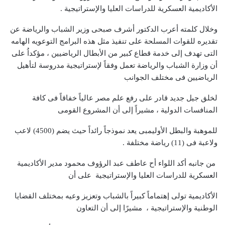
الأكاديمية العسكرية للدراسات العليا والإستراتيجية
.
وخلال كلمته أعرب الدكتور أشرف صبحى وزير الشباب والرياضة عن
تقديره للقوات المسلحة على تنفيذ مثل هذه البرامج التوعويه الهامه
التى تهدف إلى خدمة قطاع كبير من الأبطال الرياضيين ، مؤكداُ على
أن وزارة الشباب والرياضة تعمل وفقاً لإستراتيجية مدروسة لتأهيل
الرياضيين فى مختلف الجوانب
لخلق جيل جديد قادر على رفع علم مصر عالياً خفاقاً فى كافة
المنافسات الدولية ، مشيراً إلى أن المشروع القومى
للموهبة والبطل الأوليمبى يعد نموذجاً رائداً حيث يضم (4500) لاعب
ولاعبة فى (11) رياضة مختلفة .
من جانبه أكد اللواء أح عاطف عبد الرؤوف محمود مدير الأكاديمية
العسكرية للدراسات العليا والإستراتيجية على أن
الأكاديمية تولى إهتماماً كبيراً بالشباب وتعزيز وعيه بمختلف القضايا
الوطنية والإستراتيجية ،
مشيرًا إلى أن التعاون