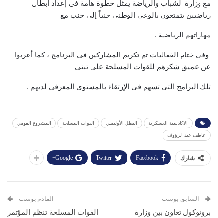
مع وزارة الشباب والرياضة يمثل خطوة هامة فى إعداد أبطال
رياضيين يتمتعون بالوعي الوطنى جنباً إلى جنب مع
مهاراتهم الرياضية .
وفى ختام الفعاليات تم تكريم المشاركين فى البرنامج ، كما أعربوا
عن عميق شكرهم للقوات المسلحة
على تبنى
تلك البرامج التى تسهم فى الإرتقاء بالمستوى المعرفى لديهم .
الاكاديمية العسكرية
البطل الأوليمبي
القوات المسلحة
المشروع القومي
عاطف عبد الرؤوف
Google+
Twitter
Facebook
شارك
السابق بوست
القادم بوست
بروتوكول تعاون بين وزارة
القوات المسلحة تنظم المؤتمر