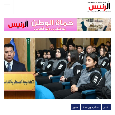
أخبار
شباب ورياضة
مميز