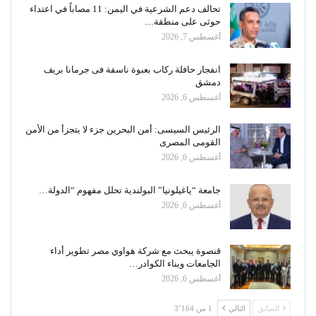
تحالف دعم الشرعية في اليمن: 11 مصاباً في اعتداء
حوثى على منطقة…
أغسطس 7, 2026
انفجار حافلة ركاب بعبوة ناسفة فى جرمانا بريف
دمشق
أغسطس 6, 2026
الرئيس السيسى: أمن البحرين جزء لا يتجزأ من الأمن
القومى المصرى
أغسطس 6, 2026
جامعة “ياغيلونيا” البولندية تحلل مفهوم “الدولة…
أغسطس 6, 2026
قنصوة يبحث مع شركة هواوي مصر تطوير أداء
الجامعات وبناء الكوادر…
أغسطس 6, 2026
السابق
التالي
1 من 3٬164