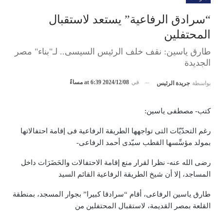
“سرادق الرفاعية” يستعد لاستقبال
المحتفلين
طارق ياسين: نقف خلف الرئيس السيسى.. لـ"بناء" مصر
الجديدة
في
2024/12/08 at 6:39 مساءً
بواسطة
جريدة الرئيس
كتب- مصطفى ياسين:
رغم التحدّيّات التى تواجهها الطريقة الرفاعية فى إقامة احتفالاتها
بمولد مؤسِّسها القطب سيّدى أحمد الرفاعى-
رضى الله عنه- نظرا لقرار منع إقامة الاحتفالات والحَضَرَات داخل
المساجد، إلا أن شيخ الطريقة الرفاعية القائم السيد
طارق ياسين الرفاعى، أقام “سرادقا كبيرا” بجوار المسجد، بمنطقة
القلعة بمصر القديمة، لاستقبال المحتفلين من