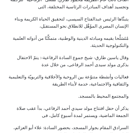
وتجسيد أهداف المبادرات الرئاسية المختلفة، التى
يتبنَّاها الرئيس عبدالفتاح السيسى، لتحقيق الحياة الكريمة وبناء
الإنسان المصرى المؤَهَّل للانطلاق نحو المستقبَل،
مُتَسَلِّحا بقيمه ومبادئه الدينية والوطنية، متمكِّنًا من أدواته العلمية
والتكنولوجية الحديثة.
وقال ياسين طارق- شيخ جموع السادة الرفاعية-: يتمّ الاحتفال
بذكرى مولد سيدى أحمد الرفاعى، من خلال عدة
فعاليات وأنشطة متنوّعة بين الروحية والأخلاقية والتربويّة والتعليمية
والثقافية والاجتماعية، خدمة لأبناء الطريقة
والمجتمع المحيط بالمسجد.
يذكر أن حفل افتتاح مولد سيدي أحمد الرفاعي، بدأ عقب صلاة
الجمعة الماضية، ويستمر لمدة أسبوع كامل، فى
السرادق المقام بجوار المسجد، بحضور السادة: علاء أبو العزائم،