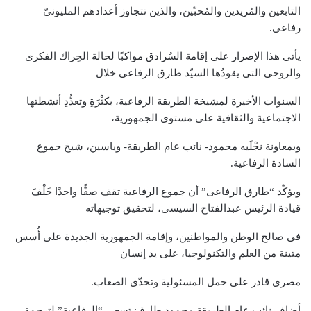
التابعين والمُريدين والمُحبّين، والذين تتجاوز أعدادهم المليونىّ
رفاعى.
يأتى هذا الإصرار على إقامة السُرادق مواكبًا لحالة الحِراك الفكرى
والروحى التى يقودُها السيّد طارق الرفاعى خلال
السنوات الأخيرة لمشيخة الطريقة الرفاعية، بكثْرَةِ وتعدُّدِ أنشطتها
الاجتماعية والثقافية على مستوى الجمهورية،
وبمعاونة نجْلَيه محمود- نائب عام الطريقة- وياسين، شيخ جموع
السادة الرفاعية.
ويؤكّد “طارق الرفاعى” أن جموع الرفاعية تقف صفًّا واحدًا خَلْفَ
قيادة الرئيس عبدالفتاح السيسى، لتحقيق توجيهاته
فى صالح الوطن والمواطنين، وإقامة الجمهورية الجديدة على أُسس
متينة من العلم والتكنولوجيا، على يد إنسان
مصرى قادر على حمل المسئولية وتحدّى الصعاب.
أضاف نائب عام الطريقة محمود طارق: تسعى “الرفاعية” لترجمة