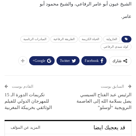
الشيخ عيون أبو عامر الرفاعي، والشيخ محمود أبو
عامر.
الجازولية
الحياة الكريمة
الطريقة الرفاعية
المبادرات الرئاسية
كولد سيدي الرفاعي
Google+
Twitter
Facebook
شارك
السابق بوست
القادم بوست
الرئيس عبد الفتاح السيسي
تكريمات الدورة الـ 15
يصل بسلامة الله إلى العاصمة
للمهرجان الدولي للفيلم
النرويجية “أوسلو”
الوثائقي بخريبكة المغربية
قد يعجبك ايضا
المزيد عن المؤلف