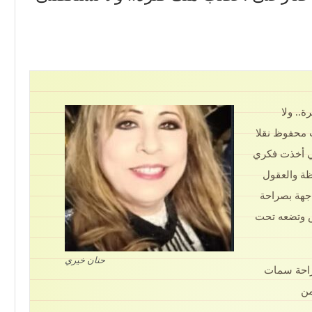
.. ولا
ب محفوظ نقلا
ي أخذت فكري
ظة والعقول
اجهة بصراحة
ض وتضعه تحت
حنان خيري
صراحة سمات
من