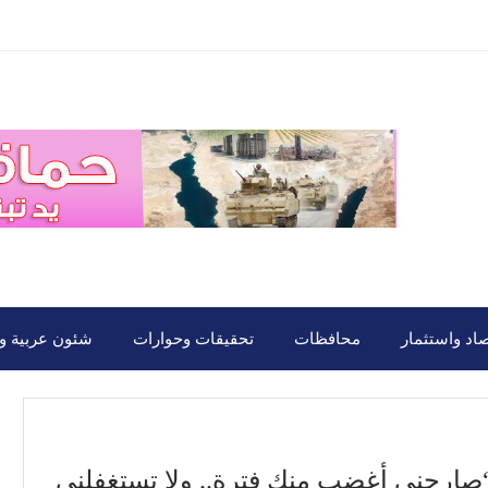
صاد واستثمار
محافظات
تحقيقات وحوارات
شئون عربية ود
“صارحنى أغضب منك فترة.. ولا تستغفلنى