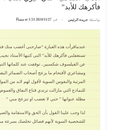
فأكرهك للأبد”
في
2024/11/27 at 1:53 مساءً
بواسطة
جريدة الرئيس
عندماقرأت هذه العبارة “صارحنى أغضب منك فترة
تستغفلنى فأكرهك للأبد” التى كتبها الأستاذ نجي
عن الفيلسوف شكسبير.. توقفت عند كلماتها الت
ومشاعري لأقتحام ما يزعج أصحاب الضمائر اليق
المرتبة والنفوس السوية لأقول لهم لابد من المو
للنماذج التي مازالت ترتدي قناع النفاق والغمو
مظلة عنوانها ” حتي لا تغضب او تنزعج مني ”
لذا وجب علينا القول بأن الحق والاستقامة وال
للشخصية السوية لأنهم فضائل تخلصك بسرعة م