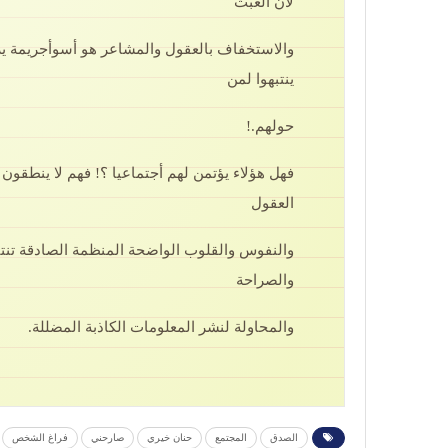
لان العبث
والاستخفاف بالعقول والمشاعر هو أسوأجريمة يرتك
ينتبهوا لمن
حولهم.!
فهل هؤلاء يؤتمن لهم أجتماعيا ؟! فهم لا ينطقون
العقول
والنفوس والقلوب الواضحة المنظمة الصادقة تن
والصراحة
والمحاولة لنشر المعلومات الكاذبة المضللة.
الصدق
المجتمع
حنان خيري
صارحني
فراغ الشخص