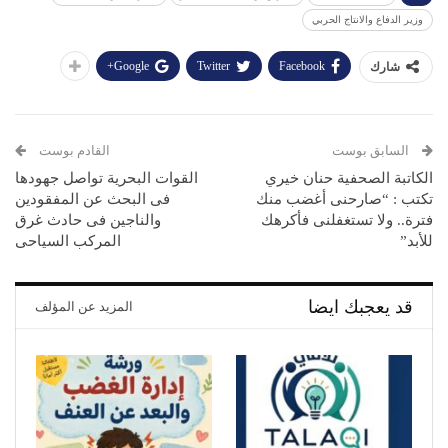
وزير الدفاع والانتاج الحربي
Google+
Twitter
Facebook
شارك
السابق بوست
القادم بوست
الكاتبة الصحفية حنان خيري
القوات البحرية تواصل جهودها
تكتب : “صارحنى أغضب منك
فى البحث عن المفقودين
فترة.. ولا تستغفلنى فأكرهك
والناجين فى حادث غرق
للأبد”
المركب السياحى
قد يعجبك ايضا
المزيد عن المؤلف