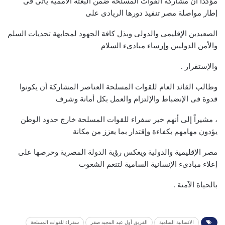
مؤكداً أن مشاركة القوات المسلحة ضمن البعثة الأممية يأتى فى
إطار مواصلة مصر تنفيذ دورها الريادى على
الصعيدين الإقليمى والدولى وبذل كافة الجهود لمجابهة تحديات السلم
والأمن الدوليين وإرساء مبادىء السلام
والإستقرار .
وطالب القائد العام للقوات المسلحة العناصر المشاركة أن يكونوا
قدوة فى الإنضباط والإلتزام والعمل بكل أمانة وشرف
، مشيراً إلى أنهم خير سفراء للقوات المسلحة خارج حدود الوطن
يؤدون مهامهم بكفاءة وإقتدار بما يعزز من مكانة
مصر الإقليمية والدولية ويعكس رؤية الدولة المصرية وحرصها على
إعلاء مبادىء الإنسانية السامية لتنعم الشعوب
بالحياة الآمنة .
الانسانية السامية
الفريق أول عبد المجيد صقر
سفراء للقوات المسلحة