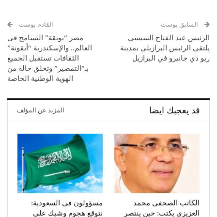
السابق بوست
القادم بوست
الرئيس عبد الفتاح السيسي
مصر “بوتقة” التسامح فى
يلتقي الرئيس البرازيلي بمدينة
العالم.. والإسكندرية “أيقونة”
ريو دي جانيرو في البرازيل
الثقافات تستقبل الجميع
بـ”التمصير” وتخلق حالة من
الهوية الوطنية الخاصة
قد يعجبك ايضا
المزيد عن المؤلف
الكاتب الصحفي محمد
مسؤولون فى السعودية:
العزيزي يكتب: حين ينتصر
نتوقع هجوم وشيك على