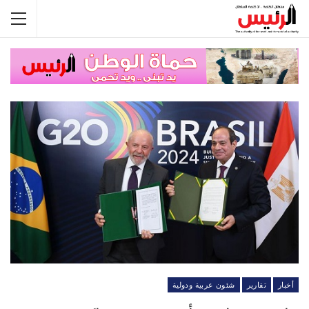
أخبار
تقارير
شئون عربية ودولية