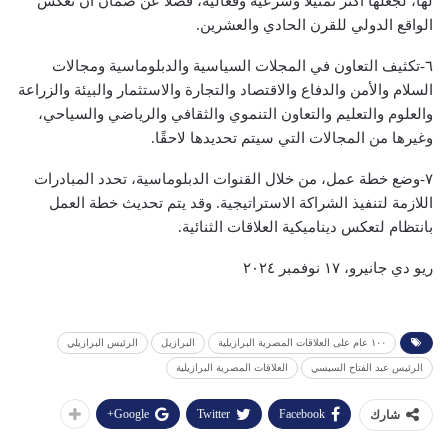
لها، لجعلها أكثر تمثيلًا وشرعية وفعالية، فضلًا عن ضمان أن تعكس
الواقع الدولي للقرن الحادي والعشرين.
٦-​تكثيف التعاون في المجلات السياسية والدبلوماسية ومجالات
السلام والأمن والدفاع والاقتصاد والتجارة والاستثمار والبيئة والزراعة
والعلوم والتعليم والتعاون التنموي والثقافي والرياضي والسياحي،
وغيرها من المجالات التي سيتم تحديدها لاحقًا.
٧-​وضع خطة عمل، من خلال القنوات الدبلوماسية، تحدد المبادرات
اللازمة لتنفيذ الشراكة الاستراتيجية. وقد يتم تحديث خطة العمل
بانتظام لتعكس ديناميكية العلاقات الثنائية.
ريو دي جانيرو، ١٧ نوفمبر ٢٠٢٤
١٠٠ عام على العلاقات المصرية البرازيلية
البرازيل
الرئيس البرازيلي
الرئيس عبد الفتاح السيسي
العلاقات المصرية البرازيلية
Google+
Twitter
Facebook
شارك