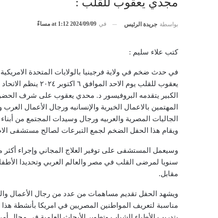
مجدي يعقوب للقلب :
في
2024/09/09 at 1:12 مساءً
بواسطة
جريدة الرئيس
كتب علاء سليم :
في حدث ضخم في ولاية فرجينيا بالولايات المتحدة الامريكي
يعقوب للقلب يوم الاحد الموا
الكبير يتقدمه البروفيسور د. محدي يعقوب على شرف الحض
المهتمين بالاعمال الخيرية والإنسانيه ورجال الأعمال العرب وا
الجاليات المصرية والعربيه ورجال وسيدات المجتمع من أبناء ال
ويقام هذا الحفل الضخم لجمع التبرعات لصالح مستشفى الاط
وسيعمل المستشفى على توفير العلاج المجاني وإجراء أكثر من
مقابل.
ويشهد الحفل تقديم مساهمات من عدد من رجال الأعمال والش
مناسبة لتعريف المواطنين المصريين في امريكا بأنشطة هذا 
بتدريب الأطباء الشباب وتطوير الأبحاث العلمية في مجال أمر