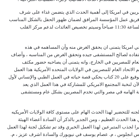
صريين في امريكا إلى أهمية الحدث الذي يتضمن غذاء على شرف
وفريق عمل المؤسسة المرافق لضمان ظهور الحفل بالشكل المناسب
وسيقام حفل الغداء الخيري في يوم الأحد 6 أكتوبر في تمام الساعة 11:30 صباحاً وسيتم تخصيص العائدات لدعم مركز القلب
ي امريكا يتمنى ان يحقق الغرض منه وأن المساهمه في هذه
لاستفاده لصالح المستشفى جيده وتحقق الغرض من المناسبه ، وأضاف
العام للمصريين في الخارج، وانه يتمنى أن يصاحبه حضور مكثف
تحاد العام للمصريين في الولايات المتحده الأمريكية هذا العمل
العظيم خصوصا وأن البروفيسور د. مجدي يعقوب سيقوم بالتوقيع على 20 كتاب يحكي قصة حياته في العمل الطبي والإنساني لأول
آن لنخبة المجتمع الامريكي للمشاركة في هذا العمل الذي يعد
بية الهامه قي مصر والتي تخدم المصريين بشكل عام ومستشفى
جنه للتحضير لهذا الحدث الهام على مستوى كافة الولايات الأمريكيه
ذا الحدث العظيم ، ومن الجدير بالذكر أن السادة أعضاء الهيئة
يرا لجذب المتبرعين لهذا العمل الخيري وقد تم تشكيل لجنة لهذا العمل
وس انجلوس ، م. عصام يوسف في نيويورك والسادة اشرف عزيز ، م.