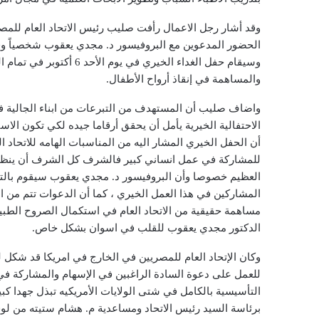
وقد أشار رجل الاعمال رأفت صليب رئيس الاتحاد العام للم
الحضور المدعوين مع البروفيسور د. مجدي يعقوب شخصياً 
والمساهمة في إنقاذ أرواح الأطفال.
واضاف صليب أن المستهدف من التبرعات من ابناء الجالية ف
الاحتفالية الخيرية يأمل أن يحقق أرقاما جيده لكي تكون ا
أن الحفل الخيري المشار اليه من المناسبات الهامه للاتحاد 
للمشاركة في عمل انساني كبير فالشرف كل الشرف أن ينظم الا
المشاركين في هذا العمل الخيري ، كما أن الدعوات تتم من ال
مساهمة حقيقية من الاتحاد العام في استكمال الصروح الط
الدكتور مجدي يعقوب للقلب في اسوان بشكل خاص.
وكان الإتحاد العام للمصريين في الخارج في امريكا قد شكل ل
للعمل على دعوة السادة الراغبين في الإسهام والمشاركة في ه
التأسيسية بالكامل في شتى الولايات الأمريكيه تبذل جهدا كب
برئاسة السيد رئيس الاتحاد ومساعدية م. هشام ستيته من ل