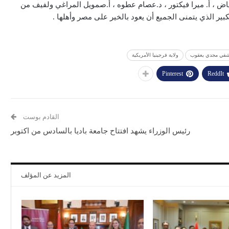
ياض ، أ. ميرا فيكتور ، د.عصام عطوه ، أ.صمويل المراغي ولفيف من
بير الذي يتمنى الجميع أن يعود بالخير على مصر وأهلها .
في مجدي يعقوب
ولاية فرجينيا الأمريكية
Pinterest
ReddIt
القادم بوست
رئيس الوزراء يشهد افتتاح جامعة باديا بالسادس من اكتوبر
المزيد عن المؤلف