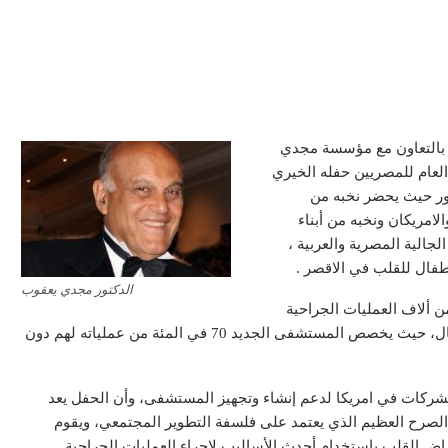
ة بالتعاون مع مؤسسة مجدي
فق ٦ اكتوبر ٢٠٢٤ ينظم الاتحاد العام للمصريين حفله الخيري
ور حيث يحضر نخبه من
لامريكان ونخبه من أبناء
جالية المصرية والعربية ،
فال للقلب في الاقصر .
الدكتور مجدي يعقوب
 ألاف العمليات الجراحية
سنويا لمرضى القلب في مصر والعالم العربي وتحديدا الأطفال، حيث يخصص المستشفى الجديد 70 في المئة من عملياته لهم دون
ركات في امريكا لدعم إنشاء وتجهيز المستشفى، وأن الحفل يعد
الصرح العظيم الذي يعتمد على فلسفة التطوير المجتمعي، ويقوم
اض القلب باستخدام أحدث الأساليب لإجراء العمليات الجراحية .