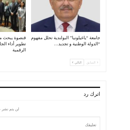
جامعة “ياغيلونيا” البولندية تحلل مفهوم
قنصوة يبحث م
“الدولة الوطنية و تجديد…
تطوير أداء الجا
الرقمية
السابق
التالي
اترك رد
لن يتم نشر ع