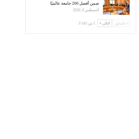
ضمن أفضل 200 جامعة عالميًا
أغسطس 6, 2026
السابق
التالي
1 من 3٬163