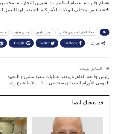
هشام جابر ، م. عصام اسكندر ، د. شيرين النجار ، م. محب ر
الاعضاء من مختلف الولايات الأمريكيه للتحضير لهذا العمل الك
الاتحاد العام للمصريين بالخارج
لوس انيلوس
مجدي يعقوب
مستش
Google+
Twitter
Facebook
شارك
السابق بوست
رئيس جامعة القاهرة يتفقد عمليات تنفيذ مشروع المعهد
القومى للأورام الجديد (مستشفى ٥٠٠ ٥٠٠) بالشيخ زايد.
قد يعجبك ايضا