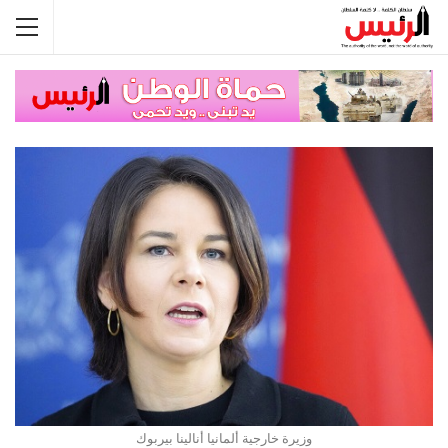
وزيرة خارجية ألمانيا أنالينا بيربوك