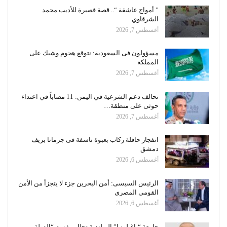
” أمواج عاشقة “.. قصة قصيرة للأديب محمد
الشرقاوي
أغسطس 7, 2026
مسؤولون فى السعودية: نتوقع هجوم وشيك على
المملكة
أغسطس 7, 2026
تحالف دعم الشرعية في اليمن: 11 مصاباً في اعتداء
حوثى على منطقة…
أغسطس 7, 2026
انفجار حافلة ركاب بعبوة ناسفة فى جرمانا بريف
دمشق
أغسطس 6, 2026
الرئيس السيسى: أمن البحرين جزء لا يتجزأ من الأمن
القومى المصرى
أغسطس 6, 2026
جامعة “ياغيلونيا” البولندية تحلل مفهوم “الدولة…