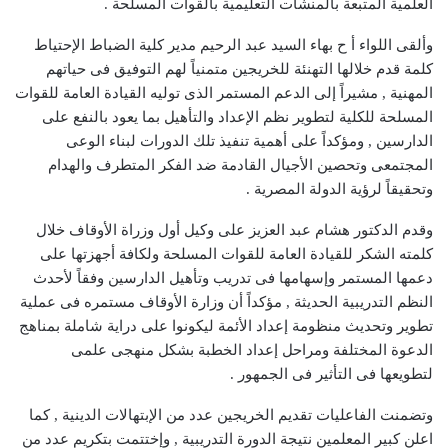
العلمية المتبعة بالمنشآت التعليمية بالقوات المسلحة .
وألقى اللواء أ ح بهاء السيد عبد الرحيم مدير كلية الضباط الإحتياط
كلمة قدم خلالها التهنئة للخريجين متمنياً لهم التوفيق فى حياتهم
المهنية , مشيراً إلى الدعم المستمر الذى توليه القيادة العامة للقوات
المسلحة للكلية لتطوير نظم الإعداد والتأهيل بما يعود بالنفع على
الدارسين , ومؤكداً على أهمية تنفيذ تلك الدورات لبناء الوعى
المجتمعى وتحصين الأجيال القادمة ضد الفكر المتطرف والهدام
وتحقيقاً لرؤية الدولة المصرية .
وقدم الدكتور هشام عبد العزيز على وكيل أول وزراة الأوقاف خلال
كلمته الشكر للقيادة العامة للقوات المسلحة ولكافة أجهزتها على
دعمها المستمر وإسهامها فى تدريب وتأهيل الدارسين وفقاً لأحدث
النظم التدريبية الحديثة , مؤكداً أن وزارة الأوقاف مستمره فى عملية
تطوير وتحديث منظومة إعداد الأئمة ليكونوا على دراية شاملة بمناهج
الدعوة المختلفة ومراحل إعداد الخطبة بشكل منهجى علمى
لتطويعها فى التأثير فى الجمهور .
وتضمنت الفاعليات تقديم الخريجين عدد من الإبتهالات الدينية , كما
اعلن كبير المعلمين نتيجة الدورة التدريبية , وإختتمت بتكريم عدد من