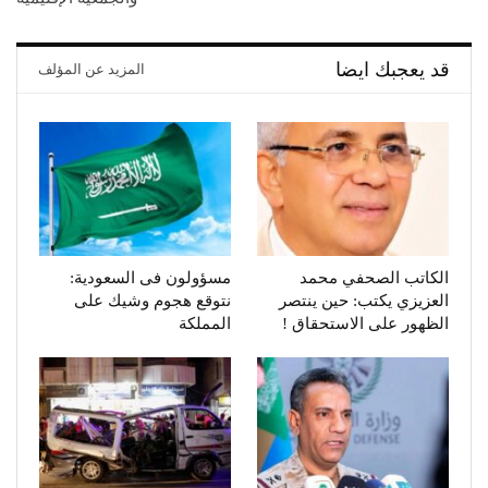
قد يعجبك ايضا
المزيد عن المؤلف
الكاتب الصحفي محمد
مسؤولون فى السعودية:
العزيزي يكتب: حين ينتصر
نتوقع هجوم وشيك على
الظهور على الاستحقاق !
المملكة