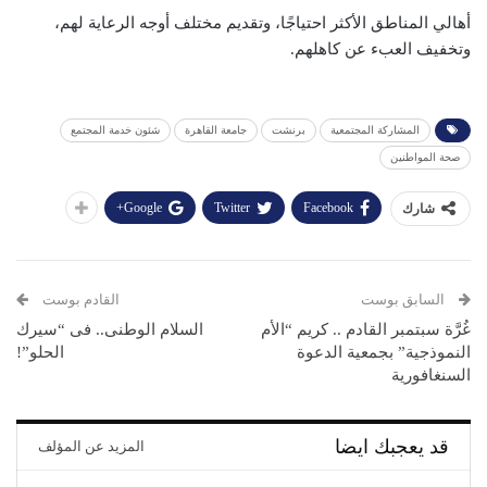
أهالي المناطق الأكثر احتياجًا، وتقديم مختلف أوجه الرعاية لهم،
وتخفيف العبء عن كاهلهم.
المشاركة المجتمعية
برنشت
جامعة القاهرة
شئون خدمة المجتمع
صحة المواطنين
Google+
Twitter
Facebook
شارك
السابق بوست
القادم بوست
غُرَّة سبتمبر القادم .. كريم “الأم
السلام الوطنى.. فى “سيرك
النموذجية” بجمعية الدعوة
الحلو”!
السنغافورية
قد يعجبك ايضا
المزيد عن المؤلف