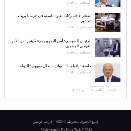
أغسطس 7, 2026
انفجار حافلة ركاب بعبوة ناسفة فى جرمانا بريف
دمشق
أغسطس 6, 2026
الرئيس السيسى: أمن البحرين جزء لا يتجزأ من الأمن
القومى المصرى
أغسطس 6, 2026
جامعة “ياغيلونيا” البولندية تحلل مفهوم “الدولة…
أغسطس 6, 2026
السابق
التالي
1 من 3٬164
جميع الحقوق محفوظة © 2026 - جريدة الرئيس
Made proudly By
Nour Tech
© 2018