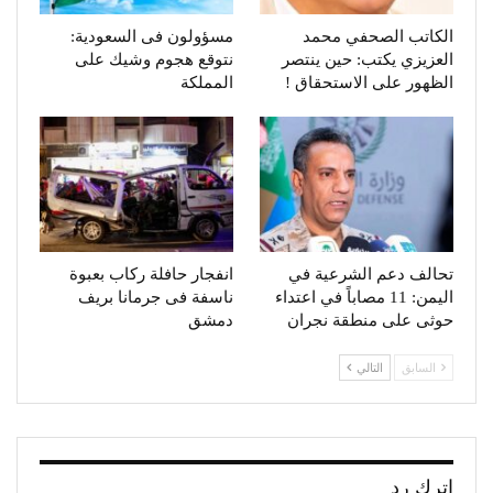
الكاتب الصحفي محمد
مسؤولون فى السعودية:
العزيزي يكتب: حين ينتصر
نتوقع هجوم وشيك على
الظهور على الاستحقاق !
المملكة
تحالف دعم الشرعية في
انفجار حافلة ركاب بعبوة
اليمن: 11 مصاباً في اعتداء
ناسفة فى جرمانا بريف
حوثى على منطقة نجران
دمشق
السابق
التالي
اترك رد