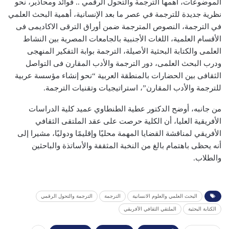
الموضوعات، أهمها الترجمة والتحول الرقمي .. فوائد ومحاذير، نحو
نظرية جديدة للترجمة في عصر ما بعد الإنسانية، أهمية البحث العلمي
في الترجمة، النصوص المترجمة ضمن أوراق الترقى الاكاديمى فى
الأقسام العلمية، اللغات الأجنبية بالجامعات المصرية بين النشاط
العلمى والكتابة البحثية الأصيلة، الترجمة بوابة التفكير المنهجى
ودرب البحث العلمى، دور الترجمة والأدب المقارن فى التواصل
الثقافى بين الحضارات بالمنطقة العربية “نحو إنشاء مؤسسة عربية
للترجمة والأدب المقارن”، استراتيجيات وتقنيات الترجمة.
من جانبه، أوضح الدكتور عطية الطنطاوي عميد كلية الدراسات
الأفريقية العليا، أن الكلية حرصت على عقد الملتقى الثقافي
الأفريقي لمناقشة القضايا المهمة محليًا وإقليمًا ودوليًا، مشيرا إلى
أنه يحظى باهتمام بالغ من النخبة المثقفة والأساتذة والباحثين
والطلاب.
البحث العلمي والعلوم الانسانية
الترجمة
الترجمة والتحول الرقمي
الكتابة البحثية
الملتقي الثقافي الأفريقي