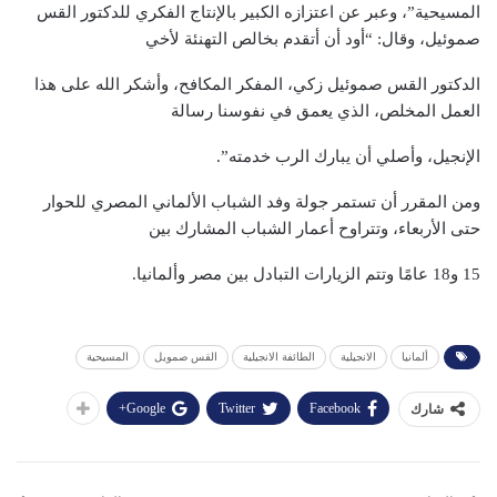
المسيحية”، وعبر عن اعتزازه الكبير بالإنتاج الفكري للدكتور القس
صموئيل، وقال: “أود أن أتقدم بخالص التهنئة لأخي
الدكتور القس صموئيل زكي، المفكر المكافح، وأشكر الله على هذا
العمل المخلص، الذي يعمق في نفوسنا رسالة
الإنجيل، وأصلي أن يبارك الرب خدمته”.
ومن المقرر أن تستمر جولة وفد الشباب الألماني المصري للحوار
حتى الأربعاء، وتتراوح أعمار الشباب المشارك بين
15 و18 عامًا وتتم الزيارات التبادل بين مصر وألمانيا.
ألمانيا
الانجيلية
الطائفة الانجيلية
القس صمويل
المسيحية
Google+
Twitter
Facebook
شارك