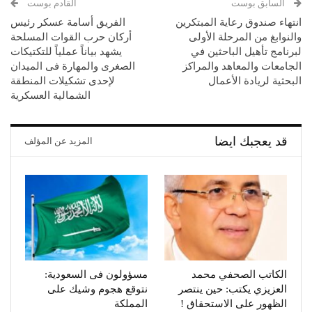
السابق بوست
القادم بوست
انتهاء صندوق رعاية المبتكرين
الفريق أسامة عسكر رئيس
والنوابغ من المرحلة الأولى
أركان حرب القوات المسلحة
لبرنامج تأهيل الباحثين في
يشهد بياناً عملياً للتكتيكات
الجامعات والمعاهد والمراكز
الصغرى والمهارة فى الميدان
البحثية لريادة الأعمال
لإحدى تشكيلات المنطقة
الشمالية العسكرية
قد يعجبك ايضا
المزيد عن المؤلف
الكاتب الصحفي محمد
مسؤولون فى السعودية:
العزيزي يكتب: حين ينتصر
نتوقع هجوم وشيك على
الظهور على الاستحقاق !
المملكة