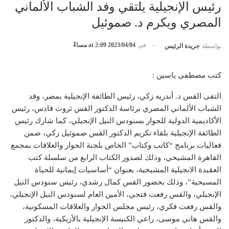
رئيس الإنجيلية يلتقي وفد الشباب الألماني
المصري ويكرم د. صموئيل
في
2023/04/04 at 2:09 مساءً
بواسطة
جريدة الرئيس
كتب مصطفى ياسين :
التقى القس د. أندريه زكي، رئيس الطائفة الإنجيلية بمصر، وفد
الشباب الألماني المصري برئاسة الدكتور القس ثروت قادس، رئيس
الأكاديمية الدولية للحوار بسنودس النيل الإنجيلي، كما شارك رئيس
الطائفة الإنجيلية بلقاء تكريم الدكتور القس صموئيل زكي، ضمن
فعاليات برنامج “كاتب وكتاب” الخاص بلجنة الحوار والعلاقات بمجمع
القاهرة المشيخي، وذلك لصدور الكتاب الرابع من سلسلة كتب
العقيدة الانجيلية المشيخية، بعنوان “أساسيات إيمانية للحياة
المسيحية”، وذلك بحضور القس كمال رشدي، رئيس سنودس النيل
الإنجيلي، والقس رفعت فتحي، الأمين العام لسنودس النيل الإنجيلي،
والقس رفعت فكري، رئيس مجلس الحوار والعلاقات المسكونية،
والقس هاني موسى، راعي الكنيسة الإنجيلية بالأزبكية، والدكتور