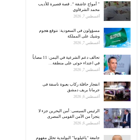
” أمواج عاشقة “.. قصة قصيرة للأديب
محمد الشرقاوي
أغسطس 7, 2026
مسؤولون فى السعودية: نتوقع هجوم
وشيك على المملكة
أغسطس 7, 2026
تحالف دعم الشرعية في اليمن: 11 مصاباً
في اعتداء حوثى على منطقة…
أغسطس 7, 2026
انفجار حافلة ركاب بعبوة ناسفة فى
جرمانا بريف دمشق
أغسطس 6, 2026
الرئيس السيسى: أمن البحرين جزء لا
يتجزأ من الأمن القومى المصرى
أغسطس 6, 2026
جامعة “ياغيلونيا” البولندية تحلل مفهوم