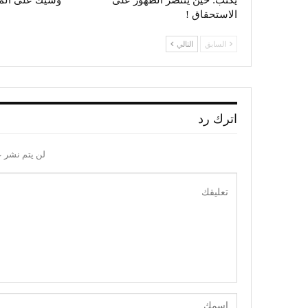
يكتب: حين ينتصر الظهور على
وشيك على الم
الاستحقاق !
السابق
التالي
اترك رد
لن يتم نشر ع