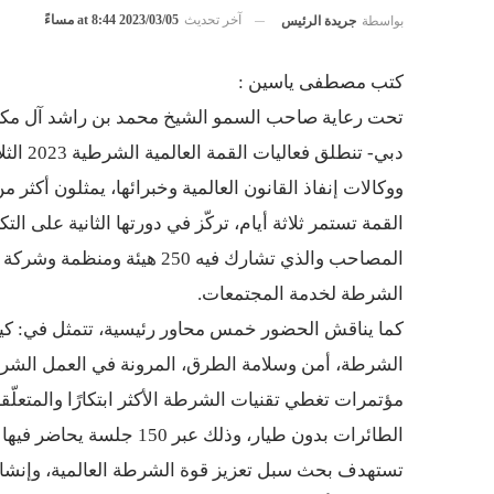
آخر تحديث
2023/03/05 at 8:44 مساءً
بواسطة
جريدة الرئيس
كتب مصطفى ياسين :
تحت رعاية صاحب السمو الشيخ محمد بن راشد آل مكتو
دبي- تنطلق فعاليات القمة العالمية الشرطية 2023 الثلاثاء 7 مارس الجاري، بمشاركة نخبة من قادة الشرطة والأمن
ووكالات إنفاذ القانون العالمية وخبرائها، يمثلون أكثر من 112 دولة، ومنهم جامعة نايف العربية للعلوم الأمن
القمة تستمر ثلاثة أيام، تركّز في دورتها الثانية على ا
المصاحب والذي تشارك فيه 250 هيئة ومنظمة وشركة متخصصة في مجالات التقنيات الرائدة، وأدوات تطوير تقنيات
الشرطة لخدمة المجتمعات.
كما يناقش الحضور خمس محاور رئيسية، تتمثل في: كيفية 
الشرطة، أمن وسلامة الطرق، المرونة في العمل الشرطي، 
مؤتمرات تغطي تقنيات الشرطة الأكثر ابتكارًا والمتعل
الطائرات بدون طيار، وذلك عبر 150 جلسة يحاضر فيها قرابة 230 من الخبراء والمتخصصين من جميع أنحاء العالم،
تستهدف بحث سبل تعزيز قوة الشرطة العالمية، وإنشا