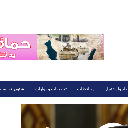
صاد واستثمار
محافظات
تحقيقات وحوارات
شئون عربية ود