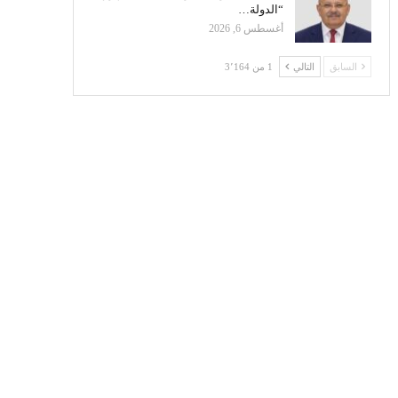
“الدولة…
أغسطس 6, 2026
السابق
التالي
1 من 3٬164