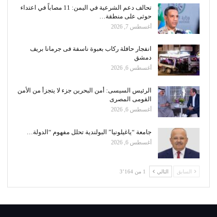
تحالف دعم الشرعية في اليمن: 11 مصاباً في اعتداء
حوثى على منطقة…
أغسطس 7, 2026
انفجار حافلة ركاب بعبوة ناسفة فى جرمانا بريف
دمشق
أغسطس 6, 2026
الرئيس السيسى: أمن البحرين جزء لا يتجزأ من الأمن
القومى المصرى
أغسطس 6, 2026
جامعة “ياغيلونيا” البولندية تحلل مفهوم “الدولة…
أغسطس 6, 2026
السابق
التالي
1 من 3٬164