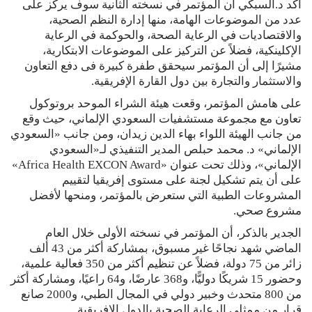
أكد د.السبكي أن المؤتمر في نسخته الثانية سوف يركز على
عدد من الموضوعات الهامة، منها إدارة النظم الصحية،
والاقتصاديات في الرعاية الصحة، والحوكمة في الرعاية
الإكلينكية، فضلاً عن التركيز على الموضوعات الابتكارية،
مشيرًا إلى أن المؤتمر سيحقق طفرة كبيرة فى دفع التعاون
والاستثمار والتجارة بين دول القارة الإفريقية.
على هامش المؤتمر، وقعت هيئة الشراء الموحد بروتوكول
تعاون مع مجموعة مستشفيات السعودي الإلماني، حيث وقع
من جانب الهيئة اللواء بهاء الدين زيدان، ومن جانب «السعودي
الإلماني» د. محمد حبلص المدير التنفيذي لـ«السعودي
الإلماني»، وذلك تحت عنوان «Africa Health EXCON Award»
على أن يتم تشكيل لجنة على مستوى إفريقيا لتقييم
المشروعات الطبية التي ستعرض بالمؤتمر، ومنحها لأفضل
مشروع صحي.
الجدير بالذكر، أن المؤتمر في نسخته الأولى خلال العام
الماضي شهد نجاحًا غير مسبوق، بمشاركة أكثر من 43 ألف
زائر من 75 دولة، فضلاً عن تنظيم أكثر من 350 فعالية علمية،
وحضور 15 شريكًا دوليًّا، و368 عارضًا، و64 راعيًا، ومشاركة أكثر
من 800 متحدث وخبير دولي في المجال الطبي، و2000 صانع
قرار من ممثلي الرعاية الصحية بالدول الإفريقية.