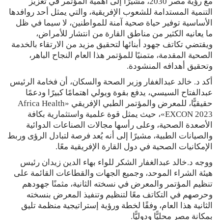
مع رؤية مصر 2030، مشيرًا إلى أهمية المؤتمر في تعزيز
التنمية المستدامة للشعوب الإفريقية، والتي يمثل أحد روافدها
الأساسية توفير حياة صحية آمنة للمواطنين، لا سيما في ظل
ما يعانيه الكثير من مناطق القارة من انتشار للأمراض،
ويقتضي تكاتف جهود أبنائها لتحقيق مزيد من الارتقاء بالخدمة
الصحية المقدمة، متمنيًا للمؤتمر هذا العام النجاح الباهر،
وتحقيق أهدافه المنشودة.
أكد د. خالد عبدالغفار وزير الصحة والسكان، أن فخامة الرئيس
عبدالفتاح السيسي، يدفع بقوة ويولي اهتمامًا كبيرًا ودعمًا
حقيقيًّا، للمعرض والمؤتمر الطبي الإفريقي «Africa Health
EXCON 2023»، حيث يمثل قوة علمية واستثمارية بكافة
الأصعدة الصحية، وعلى رأسها مجالات الصناعات الدوائية
والصيانات الطبية، مشيرًا إلى أنه يُعد فرصة لتبادل الرؤى وربط
الإمكانيات الصحية في دول القارة الإفريقية معًا.
ووجه د.خالد عبدالغفار الشكر للواء بهاء الدين زيدان رئيس
هيئة الشراء الموحد، وجميع الجهات والقطاعات القائمة على
تنظيم المؤتمر والمعرض في نسخته الثانية، مثمنًا جهودهم
وحرصهم في التكاتف معًا لتنظيم وتنفيذ المعرض بنسخته
الثانية هذا العام، وفقًا لخطة ورؤية إستراتيجية منظمة تليق
بمكانة مصر محليًّا ودوليًّا.