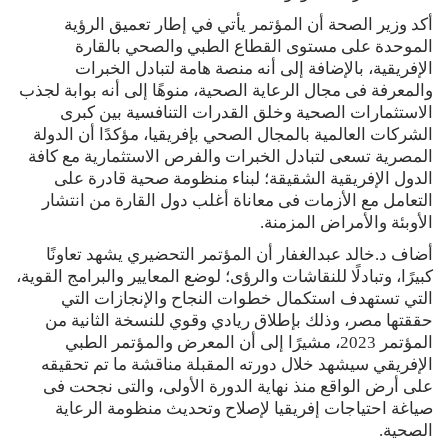
أكد وزير الصحة أن المؤتمر يأتي في إطار تعميق الرؤية
الموحدة على مستوى القطاع الطبي والصحي بالقارة
الإفريقية، بالإضافة إلى أنه منصة هامة لتبادل الخبرات
والمعرفة فى مجال الرعاية الصحية، منوهًا إلى أنه بوابة لجذب
الاستثمارات الصحية وخلق القدرات التنافسية بين كبرى
الشركات العالمية بالمجال الصحي بإفريقيا، مؤكدًا أن الدولة
المصرية تسعى لتبادل الخبرات والفرص الاستثمارية مع كافة
الدول الإفريقية الشقيقة؛ لبناء منظومة صحية قادرة على
التعامل مع الأزمات فى معاناة أغلب دول القارة من انتشار
الأوبئة والأمراض المزمنة.
أضاف د.خالد عبدالغفار أن المؤتمر التحضيري يشهد تعاونًا
كبيرًا، وتبادلًا للنقاشات والرؤى؛ لوضع المعايير والبرامج القوية،
التي تستهدف استكمال خطوات النجاح والإنجازات التي
حققتها مصر، وذلك بإطلاق ريادي وقوي للنسخة الثانية من
المؤتمر 2023، مشيرًا إلى أن المعرض والمؤتمر الطبي
الإفريقي سيشهد خلال دورته المقبلة مناقشة ما تم تحقيقه
على أرض الواقع منذ نهاية الدورة الأولى، والتى نجحت فى
صياغة احتياجات إفريقيا لإصلاح وتحديث منظومة الرعاية
الصحية.