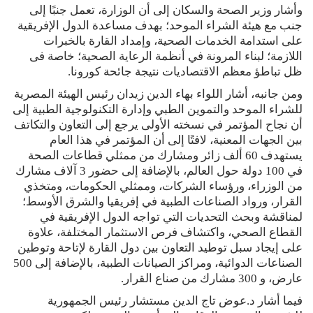
وأشار وزير الصحة والسكان إلى أن الوزارة، تعمل جنبًا إلى
جنب مع هيئة الشراء الموحد؛ بهدف مساعدة الدول الإفريقية
على استدامة الخدمات الصحية، وإمداد القارة بالخبرات
اللازمة؛ لبناء المرونة في أنظمة الرعاية الصحية؛ خاصة فى
ظل تباطؤ معظم الاقتصاديات نتيجة جائحة كورونا.
ومن جانبه، أشار اللواء بهاء الدين زيدان رئيس الهيئة المصرية
للشراء الموحد والتموين الطبي وإدارة التكنولوجية الطبية إلى
أن نجاح المؤتمر في نسخته الأولى يرجع إلى التعاون والتكاتف
بين الجهات المعنية، لافتًا إلى أن المؤتمر في هذا العام
يستهدف 60 ألف زائر ومشارك من ممثلي قطاعات الصحة
في 100 دولة حول العالم، بالإضافة إلى حضور 3 آلاف مشارك
من الوزراء، ورؤساء الشركات، وممثلي الحكومات، ومتخذي
القرار، ورواد الصناعات الطبية في إفريقيا والشرق الأوسط؛
لمناقشة وبحث التحديات التي تواجه الدول الإفريقية في
القطاع الصحي، واكتشاف فرص الاستثمار المختلفة، علاوة
على إيجاد سبل توطيد التعاون بين دول القارة لإتاحة وتوطين
الصناعات الدوائية، ومراكز الصيانات الطبية، بالإضافة إلى 500
عارض، و 300 مشارك من صناع القرار.
فيما أشار د.عوض تاج الدين مستشار رئيس الجمهورية